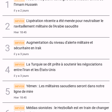
l’Imam Hussein
il y a 2 jours
L'opération récente a été menée pour neutraliser le
service
ravitaillement militaire de l'Arabie saoudite
Hier 18:45
Augmentation du niveau d'alerte militaire et
service
sécuritaire en Irak
il y a 3 jours
La Turquie se dit prête à soutenir les négociations
service
entre l'Iran et les États-Unis
il y a 3 jours
Yémen : Les militaires saoudiens seront dans notre
service
ligne de mire
Hier 18:45
Médias sionistes : le Hezbollah est en train de changer
service