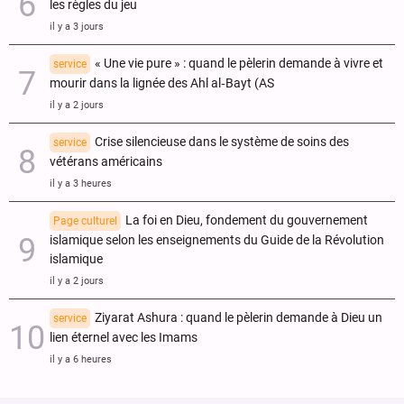
les règles du jeu
il y a 3 jours
« Une vie pure » : quand le pèlerin demande à vivre et
service
mourir dans la lignée des Ahl al‑Bayt (AS
il y a 2 jours
Crise silencieuse dans le système de soins des
service
vétérans américains
il y a 3 heures
La foi en Dieu, fondement du gouvernement
Page culturel
islamique selon les enseignements du Guide de la Révolution
islamique
il y a 2 jours
Ziyarat Ashura : quand le pèlerin demande à Dieu un
service
lien éternel avec les Imams
il y a 6 heures