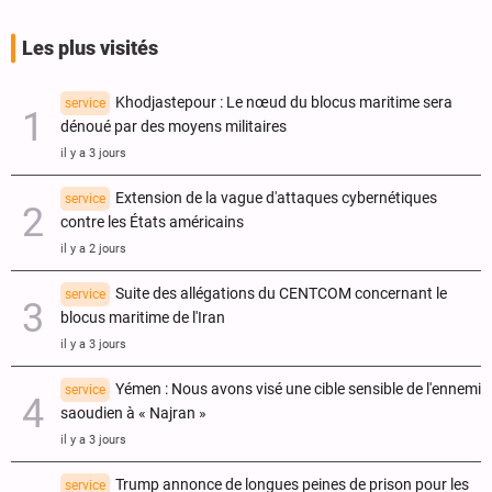
Les plus visités
Khodjastepour : Le nœud du blocus maritime sera
service
dénoué par des moyens militaires
il y a 3 jours
Extension de la vague d'attaques cybernétiques
service
contre les États américains
il y a 2 jours
Suite des allégations du CENTCOM concernant le
service
blocus maritime de l'Iran
il y a 3 jours
Yémen : Nous avons visé une cible sensible de l'ennemi
service
saoudien à « Najran »
il y a 3 jours
Trump annonce de longues peines de prison pour les
service