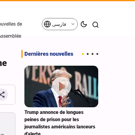
uvelles de
فارسی
'Assemblée
Dernières nouvelles
me
fracassé
Trump annonce de longues
Le New York T
aires
peines de prison pour les
groupe de trav
les
journalistes américains lanceurs
CIA pour seme
d'alerte
Cuba