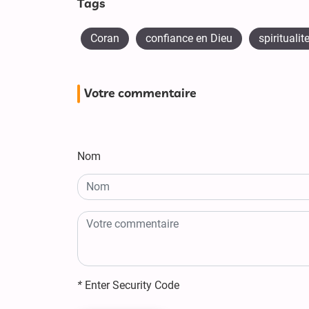
Tags
Coran
confiance en Dieu
spirituali
Votre commentaire
Nom
*
Enter Security Code