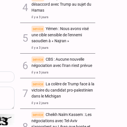
désaccord avec Trump au sujet du
Hamas
il y a 3 jours
Yémen : Nous avons visé
service
une cible sensible de l'ennemi
saoudien à « Najran »
il y a 3 jours
CBS : Aucune nouvelle
service
négociation avec l'Iran n'est prévue
il y a 3 jours
La colère de Trump face à la
service
victoire du candidat pro-palestinien
dans le Michigan
il y a 2 jours
Cheikh Naïm Kassem : Les
service
négociations avec Tel-Aviv
n'apportent au Liban que honte et