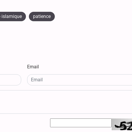
te islamique
patience
Email