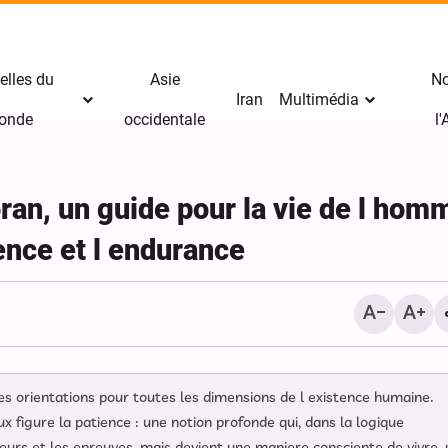
elles du
Asie
No
Iran
Multimédia
onde
occidentale
l
an, un guide pour la vie de l hom
ence et l endurance
Yahya Sari : nous avons 
les positions des mercen
des orientations pour toutes les dimensions de l existence humaine.
saoudiens avec des missi
figure la patience : une notion profonde qui, dans la logique
balistiques et des drones