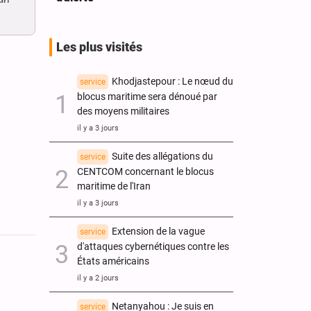
un
Les plus visités
Khodjastepour : Le nœud du
service
blocus maritime sera dénoué par
des moyens militaires
il y a 3 jours
Suite des allégations du
service
CENTCOM concernant le blocus
maritime de l'Iran
il y a 3 jours
Extension de la vague
service
d'attaques cybernétiques contre les
États américains
il y a 2 jours
Netanyahou : Je suis en
service