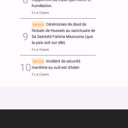
humiliation.
il y a 3 jours
Cérémonies de deuil de
service
l'Arbaïn de Hussein au sanctuaire de
Sa Sainteté Fatima Masouma (que
la paix soit sur elle)
il y a 3 jours
Incident de sécurité
service
maritime au sud-est d'Aden
il y a 2 jours