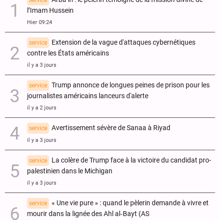
l’Imam Hussein
Hier 09:24
Extension de la vague d'attaques cybernétiques
service
contre les États américains
il y a 3 jours
Trump annonce de longues peines de prison pour les
service
journalistes américains lanceurs d'alerte
il y a 2 jours
Avertissement sévère de Sanaa à Riyad
service
il y a 3 jours
La colère de Trump face à la victoire du candidat pro-
service
palestinien dans le Michigan
il y a 3 jours
« Une vie pure » : quand le pèlerin demande à vivre et
service
mourir dans la lignée des Ahl al‑Bayt (AS