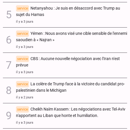
Netanyahou : Je suis en désaccord avec Trump au
service
sujet du Hamas
il y a 3 jours
Yémen : Nous avons visé une cible sensible de l'ennemi
service
saoudien à « Najran »
il y a 3 jours
CBS : Aucune nouvelle négociation avec l'Iran n'est
service
prévue
il y a 3 jours
La colère de Trump face à la victoire du candidat pro-
service
palestinien dans le Michigan
il y a 2 jours
Cheikh Naïm Kassem : Les négociations avec Tel-Aviv
service
n'apportent au Liban que honte et humiliation.
il y a 3 jours