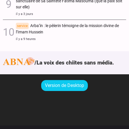
sanctuaire de Sa Sainteté Fatima Masouma (que la paix soit
sur elle)
il y a 3 jours
Arba‘ïn : le pèlerin témoigne de la mission divine de
service
l’Imam Hussein
il y a 9 heures
La voix des chiites sans média.
Version de Desktop