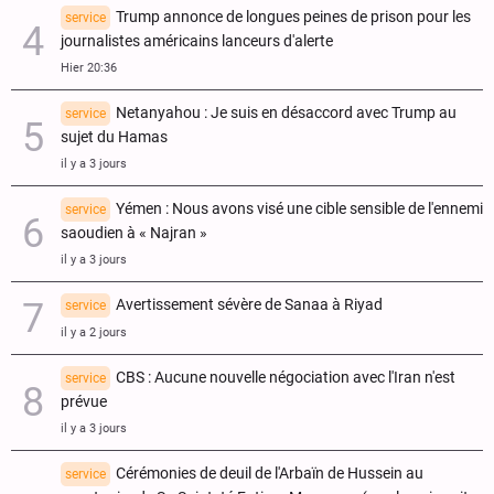
Trump annonce de longues peines de prison pour les
service
journalistes américains lanceurs d'alerte
Hier 20:36
Netanyahou : Je suis en désaccord avec Trump au
service
sujet du Hamas
il y a 3 jours
Yémen : Nous avons visé une cible sensible de l'ennemi
service
saoudien à « Najran »
il y a 3 jours
Avertissement sévère de Sanaa à Riyad
service
il y a 2 jours
CBS : Aucune nouvelle négociation avec l'Iran n'est
service
prévue
il y a 3 jours
Cérémonies de deuil de l'Arbaïn de Hussein au
service