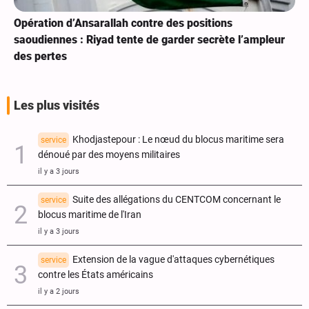
Opération d’Ansarallah contre des positions
saoudiennes : Riyad tente de garder secrète l’ampleur
des pertes
Les plus visités
Khodjastepour : Le nœud du blocus maritime sera
service
dénoué par des moyens militaires
il y a 3 jours
Suite des allégations du CENTCOM concernant le
service
blocus maritime de l'Iran
il y a 3 jours
Extension de la vague d'attaques cybernétiques
service
contre les États américains
il y a 2 jours