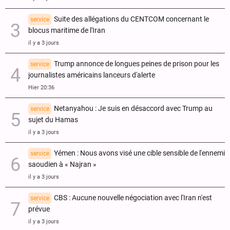
Suite des allégations du CENTCOM concernant le
service
blocus maritime de l'Iran
il y a 3 jours
Trump annonce de longues peines de prison pour les
service
journalistes américains lanceurs d'alerte
Hier 20:36
Netanyahou : Je suis en désaccord avec Trump au
service
sujet du Hamas
il y a 3 jours
Yémen : Nous avons visé une cible sensible de l'ennemi
service
saoudien à « Najran »
il y a 3 jours
CBS : Aucune nouvelle négociation avec l'Iran n'est
service
prévue
il y a 3 jours