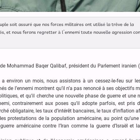
le soit assuré que nos forces militaires ont utilisé la trêve de la
és, et nous ferons regretter à l’ennemi toute nouvelle agression co
o de Mohammad Baqer Qalibaf, président du Parlement iranien (
y a environ un mois, nous assistons à un cessez-le-feu sur le
és de l’ennemi montrent qu’il n’a pas renoncé à ses objectifs mi
itiques, et qu’il cherche une nouvelle phase de guerre et une 
ennemi, contrairement aux poses qu’il adopte parfois, est pris
hé obligataire, les taux d’intérêt bancaires, le taux d’inflation a
des protestations de la population américaine, au point qu’un
guerre américaine contre l’Iran comme la guerre d’Israël et la