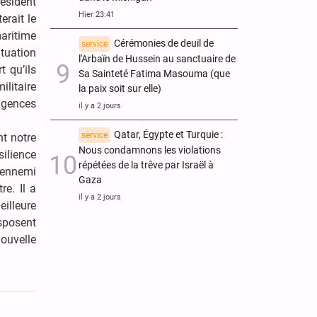
ésident
Hier 23:41
erait le
maritime
Cérémonies de deuil de
service
ituation
l'Arbaïn de Hussein au sanctuaire de
t qu’ils
Sa Sainteté Fatima Masouma (que
ilitaire
la paix soit sur elle)
xigences
il y a 2 jours
Qatar, Égypte et Turquie :
service
nt notre
Nous condamnons les violations
ilience
répétées de la trêve par Israël à
l’ennemi
Gaza
re. Il a
il y a 2 jours
eilleure
isposent
nouvelle