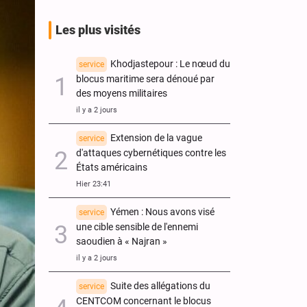
Les plus visités
Khodjastepour : Le nœud du
service
blocus maritime sera dénoué par
des moyens militaires
il y a 2 jours
Extension de la vague
service
d'attaques cybernétiques contre les
États américains
Hier 23:41
Yémen : Nous avons visé
service
une cible sensible de l'ennemi
saoudien à « Najran »
il y a 2 jours
Suite des allégations du
service
CENTCOM concernant le blocus