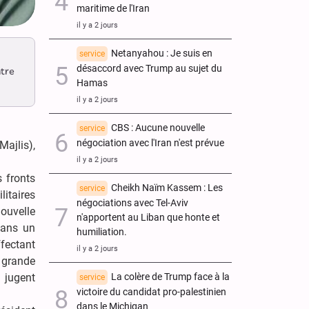
maritime de l'Iran
il y a 2 jours
Netanyahou : Je suis en
service
désaccord avec Trump au sujet du
ntre
Hamas
il y a 2 jours
CBS : Aucune nouvelle
service
négociation avec l'Iran n'est prévue
Majlis),
il y a 2 jours
s fronts
Cheikh Naïm Kassem : Les
service
litaires
négociations avec Tel-Aviv
nouvelle
n'apportent au Liban que honte et
 dans un
humiliation.
ffectant
il y a 2 jours
e grande
 jugent
La colère de Trump face à la
service
victoire du candidat pro-palestinien
dans le Michigan