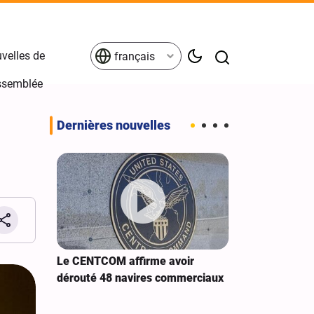
velles de
français
Assemblée
Dernières nouvelles
 Sanaa à
Le CENTCOM affirme avoir
Extension de 
dérouté 48 navires commerciaux
cybernétiques
américains