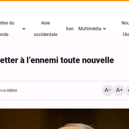
lles du
Asie
Nou
Iran
Multimédia
nde
occidentale
l'
etter à l’ennemi toute nouvelle
rce:
ABNA
Avertissement sévère de
Riyad