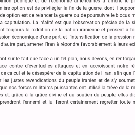
’opinion publique et de l’économie américaines a amené le pr
re option est de privilégier la fin de la guerre, dont il support
de option est de relancer la guerre ou de poursuivre le blocus 
la capitulation. La réalité est que l’observation précise de la s
nt toujours la reddition de la nation iranienne et pensent à tor
sion économique d’une part, et l’intensification de la pression m
 d’autre part, amener l’Iran à répondre favorablement à leurs e
ant sur le fait que face à un tel plan, nous devons, en renforça
ce contre d’éventuelles attaques et en accroissant notre rés
de calcul et le désespérer de la capitulation de l’Iran, afin que 
er les justes revendications du peuple iranien et de s’y soumett
 que nos forces militaires puissantes ont utilisé la trêve de la m
s et, grâce à la grâce divine et au soutien du peuple, elles d
rprendront l’ennemi et lui feront certainement regretter toute 