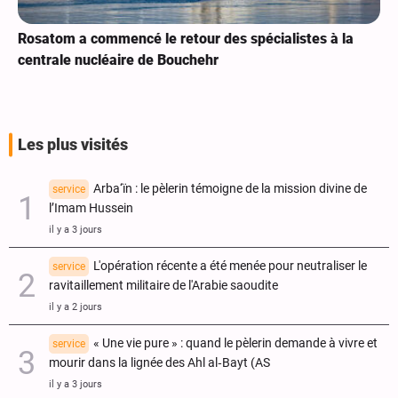
Rosatom a commencé le retour des spécialistes à la
centrale nucléaire de Bouchehr
Les plus visités
Arba‘ïn : le pèlerin témoigne de la mission divine de
service
l’Imam Hussein
il y a 3 jours
L'opération récente a été menée pour neutraliser le
service
ravitaillement militaire de l'Arabie saoudite
il y a 2 jours
« Une vie pure » : quand le pèlerin demande à vivre et
service
mourir dans la lignée des Ahl al‑Bayt (AS
il y a 3 jours