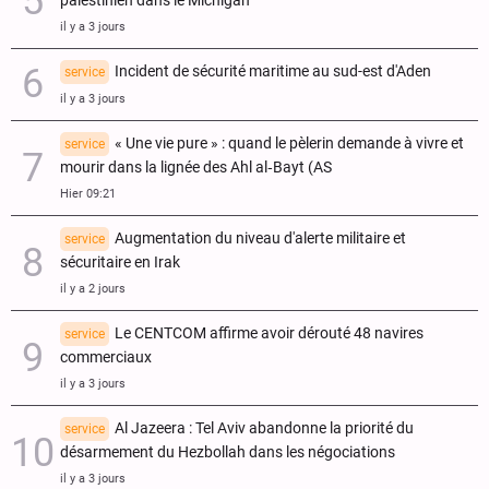
palestinien dans le Michigan
il y a 3 jours
Incident de sécurité maritime au sud-est d'Aden
service
il y a 3 jours
« Une vie pure » : quand le pèlerin demande à vivre et
service
mourir dans la lignée des Ahl al‑Bayt (AS
Hier 09:21
Augmentation du niveau d'alerte militaire et
service
sécuritaire en Irak
il y a 2 jours
Le CENTCOM affirme avoir dérouté 48 navires
service
commerciaux
il y a 3 jours
Al Jazeera : Tel Aviv abandonne la priorité du
service
désarmement du Hezbollah dans les négociations
il y a 3 jours