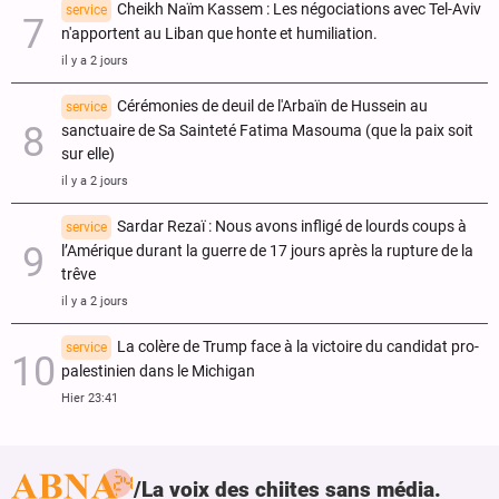
Cheikh Naïm Kassem : Les négociations avec Tel-Aviv
service
n'apportent au Liban que honte et humiliation.
il y a 2 jours
Cérémonies de deuil de l'Arbaïn de Hussein au
service
sanctuaire de Sa Sainteté Fatima Masouma (que la paix soit
sur elle)
il y a 2 jours
Sardar Rezaï : Nous avons infligé de lourds coups à
service
l’Amérique durant la guerre de 17 jours après la rupture de la
trêve
il y a 2 jours
La colère de Trump face à la victoire du candidat pro-
service
palestinien dans le Michigan
Hier 23:41
La voix des chiites sans média.