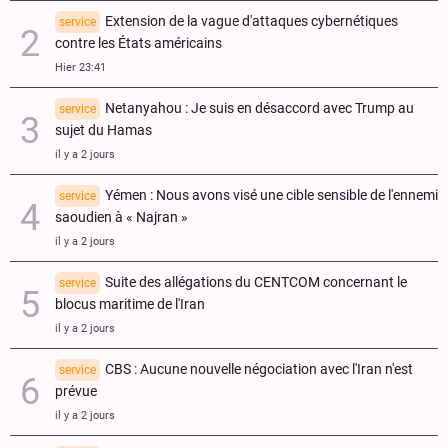
Extension de la vague d'attaques cybernétiques
service
contre les États américains
Hier 23:41
Netanyahou : Je suis en désaccord avec Trump au
service
sujet du Hamas
il y a 2 jours
Yémen : Nous avons visé une cible sensible de l'ennemi
service
saoudien à « Najran »
il y a 2 jours
Suite des allégations du CENTCOM concernant le
service
blocus maritime de l'Iran
il y a 2 jours
CBS : Aucune nouvelle négociation avec l'Iran n'est
service
prévue
il y a 2 jours