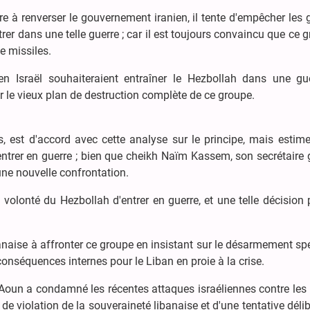
e à renverser le gouvernement iranien, il tente d'empêcher les
trer dans une telle guerre ; car il est toujours convaincu que ce 
e missiles.
en Israël souhaiteraient entraîner le Hezbollah dans une gu
er le vieux plan de destruction complète de ce groupe.
, est d'accord avec cette analyse sur le principe, mais estim
ntrer en guerre ; bien que cheikh Naïm Kassem, son secrétaire 
 une nouvelle confrontation.
lonté du Hezbollah d'entrer en guerre, et une telle décision 
ibanaise à affronter ce groupe en insistant sur le désarmement sp
conséquences internes pour le Liban en proie à la crise.
 Aoun a condamné les récentes attaques israéliennes contre les
t de violation de la souveraineté libanaise et d'une tentative déli