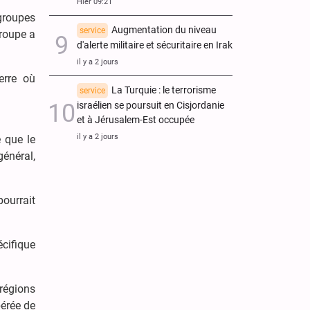
Hier 09:21
 groupes
Augmentation du niveau
service
groupe a
d'alerte militaire et sécuritaire en Irak
il y a 2 jours
erre où
La Turquie : le terrorisme
service
israélien se poursuit en Cisjordanie
et à Jérusalem-Est occupée
il y a 2 jours
e que le
général,
pourrait
écifique
 régions
bérée de