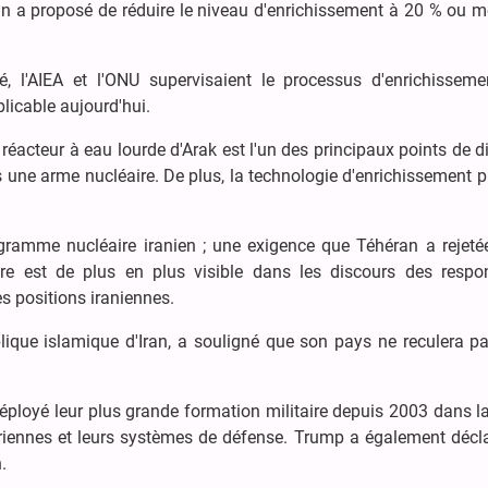
an a proposé de réduire le niveau d'enrichissement à 20 % ou 
, l'AIEA et l'ONU supervisaient le processus d'enrichisseme
licable aujourd'hui.
 réacteur à eau lourde d'Arak est l'un des principaux points de d
s une arme nucléaire. De plus, la technologie d'enrichissement p
gramme nucléaire iranien ; une exigence que Téhéran a rejeté
taire est de plus en plus visible dans les discours des respo
es positions iraniennes.
ique islamique d'Iran, a souligné que son pays ne reculera pa
éployé leur plus grande formation militaire depuis 2003 dans l
riennes et leurs systèmes de défense. Trump a également décla
.