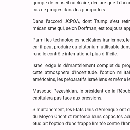
groupe de conseil nucléaire, déclare que Téhér
cas de progrès dans les pourparlers.
Dans l'accord JCPOA, dont Trump s'est retiré
mécanisme qui, selon Dorfman, est toujours app
Parmi les technologies nucléaires iraniennes, le
car il peut produire du plutonium utilisable dan
rend le contrôle international plus difficile.
Israël exige le démantèlement complet du pro
cette atmosphère d'incertitude, l'option mili
américains, les préparatifs israéliens et même l
Massoud Pezeshkian, le président de la Républ
capitulera pas face aux pressions.
Simultanément, les États-Unis d'Amérique ont d
du Moyen-Orient et renforcé leurs capacités aé
étudiait l'option d'une frappe limitée contre l'Iran