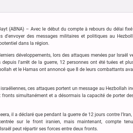
-Bayt (ABNA) – Avec le début du compte à rebours du délai fixé
pris d'envoyer des messages militaires et politiques au Hezbol
potentiel dans la région.
derniers développements, lors des attaques menées par Israël v
depuis l'arrêt de la guerre, 12 personnes ont été tuées et pl
zbollah et le Hamas ont annoncé que 8 de leurs combattants ava
 israéliennes, ces attaques portent un message au Hezbollah in
x fronts simultanément et a désormais la capacité de porter de
ra, il a déclaré que pendant la guerre de 12 jours contre l'Iran,
oncentrée sur le front iranien, mais maintenant, compte ten
 Israël peut répartir ses forces entre deux fronts.