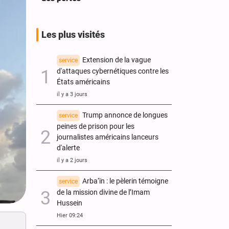
Les plus visités
Extension de la vague
service
d'attaques cybernétiques contre les
États américains
il y a 3 jours
Trump annonce de longues
service
peines de prison pour les
journalistes américains lanceurs
d'alerte
il y a 2 jours
Arba‘ïn : le pèlerin témoigne
service
de la mission divine de l’Imam
Hussein
Hier 09:24