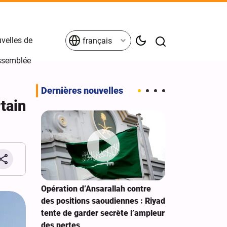
velles de
français
Assemblée
Dernières nouvelles
tain
gne de la
Opération d’Ansarallah contre
La foi en Die
 Hussein
des positions saoudiennes : Riyad
gouvernement
tente de garder secrète l’ampleur
les enseignem
des pertes
Révolution is