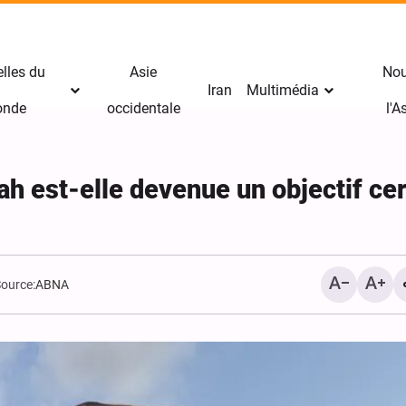
lles du
Asie
Nou
Iran
Multimédia
nde
occidentale
l'
ah est-elle devenue un objectif cer
ource:
ABNA
Arba‘ïn : le pèlerin témoi
mission divine de l’Imam