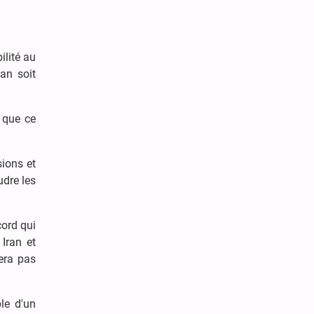
ilité au
an soit
t que ce
sions et
udre les
cord qui
Iran et
era pas
le d'un