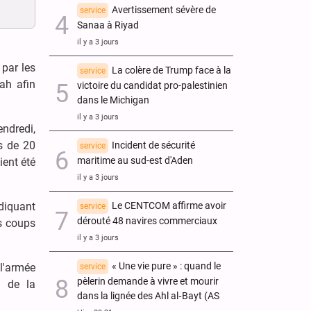
Avertissement sévère de
service
Sanaa à Riyad
il y a 3 jours
 par les
La colère de Trump face à la
service
lah afin
victoire du candidat pro-palestinien
dans le Michigan
il y a 3 jours
endredi,
us de 20
Incident de sécurité
service
maritime au sud-est d'Aden
ient été
il y a 3 jours
Le CENTCOM affirme avoir
diquant
service
dérouté 48 navires commerciaux
s coups
il y a 3 jours
« Une vie pure » : quand le
 l'armée
service
pèlerin demande à vivre et mourir
u de la
dans la lignée des Ahl al‑Bayt (AS