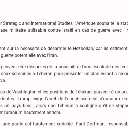
Strategic and International Studies, l'Amérique souhaite la stab
 militaire utilisable contre Israël en cas de guerre avec l'Ir
ent sur la nécessité de désarmer le Hezbollah, car ils estimen
uerre potentielle avec l'Iran.
euvent être dissociés de la possibilité d'une escalade des ten
 deux semaines à Téhéran pour présenter un plan visant à réso
ve.
es de Washington et les positions de Téhéran, parvenir à un ac
doutes. Trump exige l'arrêt de l'enrichissement d'uranium en 
ns un pays tiers ; alors que Téhéran a souligné qu'il ne stopp
ger l'uranium hautement enrichi.
t une partie est hautement enrichie. Paul Dorfman, responsab