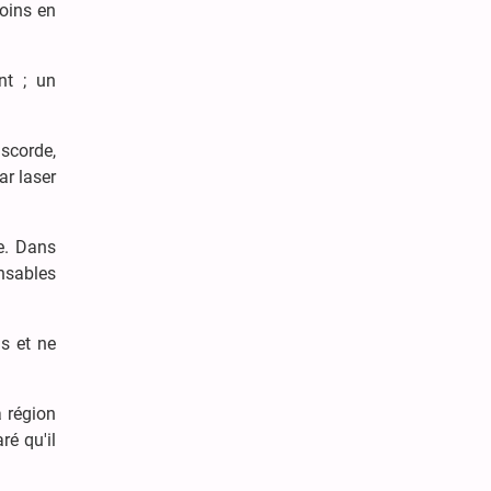
moins en
nt ; un
iscorde,
ar laser
e. Dans
nsables
s et ne
a région
ré qu'il