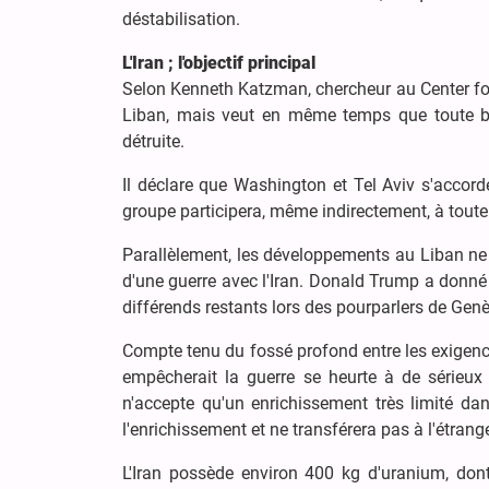
déstabilisation.
L'Iran ; l'objectif principal
Selon Kenneth Katzman, chercheur au Center for 
Liban, mais veut en même temps que toute base
détruite.
Il déclare que Washington et Tel Aviv s'accord
groupe participera, même indirectement, à toute g
Parallèlement, les développements au Liban ne p
d'une guerre avec l'Iran. Donald Trump a donné
différends restants lors des pourparlers de Genè
Compte tenu du fossé profond entre les exigenc
empêcherait la guerre se heurte à de sérieux 
n'accepte qu'un enrichissement très limité da
l'enrichissement et ne transférera pas à l'étran
L'Iran possède environ 400 kg d'uranium, don