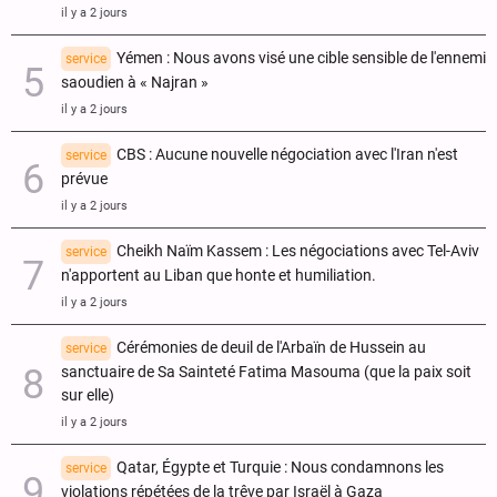
il y a 2 jours
Yémen : Nous avons visé une cible sensible de l'ennemi
service
saoudien à « Najran »
il y a 2 jours
CBS : Aucune nouvelle négociation avec l'Iran n'est
service
prévue
il y a 2 jours
Cheikh Naïm Kassem : Les négociations avec Tel-Aviv
service
n'apportent au Liban que honte et humiliation.
il y a 2 jours
Cérémonies de deuil de l'Arbaïn de Hussein au
service
sanctuaire de Sa Sainteté Fatima Masouma (que la paix soit
sur elle)
il y a 2 jours
Qatar, Égypte et Turquie : Nous condamnons les
service
violations répétées de la trêve par Israël à Gaza