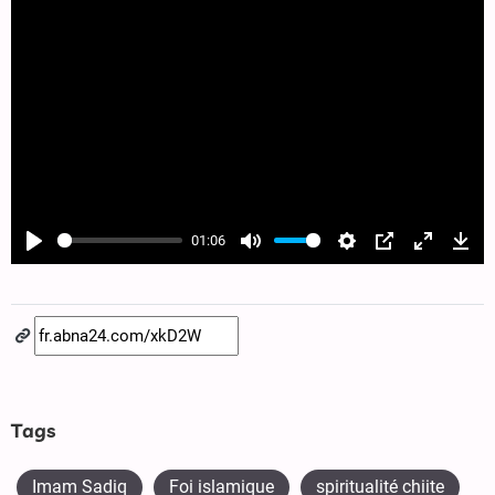
01:06
Play
Mute
Settings
PIP
Enter
Dow
fullscree
Tags
Imam Sadiq
Foi islamique
spiritualité chiite