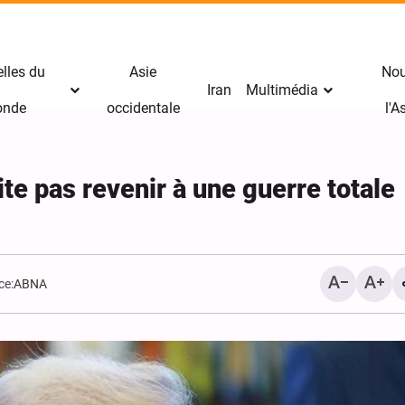
lles du
Asie
Nou
Iran
Multimédia
nde
occidentale
l'
te pas revenir à une guerre totale
ce:
ABNA
Arba‘ïn : le pèlerin témoi
mission divine de l’Imam