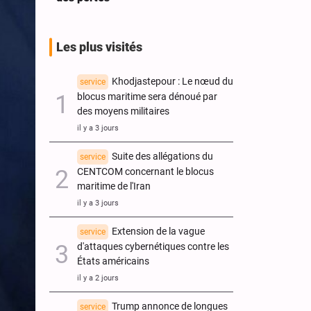
Les plus visités
Khodjastepour : Le nœud du
service
blocus maritime sera dénoué par
des moyens militaires
il y a 3 jours
Suite des allégations du
service
CENTCOM concernant le blocus
maritime de l'Iran
il y a 3 jours
Extension de la vague
service
d'attaques cybernétiques contre les
États américains
il y a 2 jours
Trump annonce de longues
service