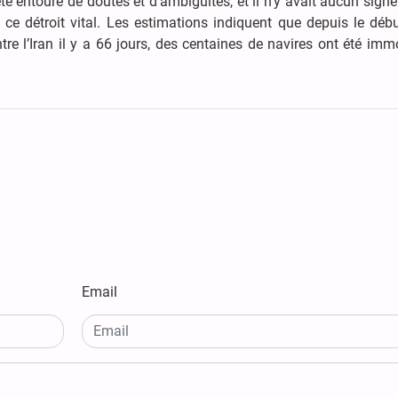
é entouré de doutes et d’ambiguïtés, et il n’y avait aucun signe
ce détroit vital. Les estimations indiquent que depuis le déb
tre l’Iran il y a 66 jours, des centaines de navires ont été imm
Email