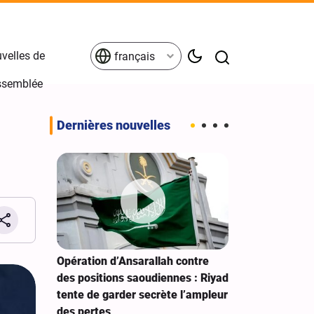
velles de
français
Assemblée
Dernières nouvelles
gne de la
Opération d’Ansarallah contre
La foi en Die
 Hussein
des positions saoudiennes : Riyad
gouvernement
tente de garder secrète l’ampleur
les enseignem
des pertes
Révolution is