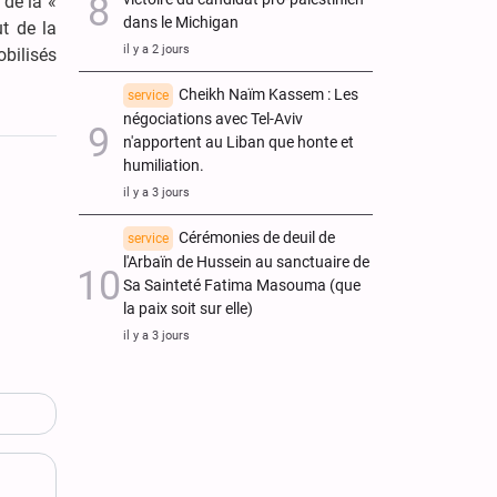
 de la «
dans le Michigan
ut de la
il y a 2 jours
obilisés
Cheikh Naïm Kassem : Les
service
négociations avec Tel-Aviv
n'apportent au Liban que honte et
humiliation.
il y a 3 jours
Cérémonies de deuil de
service
l'Arbaïn de Hussein au sanctuaire de
Sa Sainteté Fatima Masouma (que
la paix soit sur elle)
il y a 3 jours