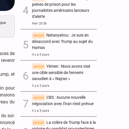
peines de prison pour les
journalistes américains lanceurs
d'alerte
 que
Hier 20:36
Netanyahou : Je suis en
service
désaccord avec Trump au sujet du
Hamas
naces de
il y a 3 jours
 revenir
Yémen : Nous avons visé
service
une cible sensible de l'ennemi
ump, et
saoudien à « Najran »
il y a 3 jours
in pour
tensions
CBS : Aucune nouvelle
service
uveau du
négociation avec l'Iran n'est prévue
il y a 3 jours
 du soi-
 annoncé
La colère de Trump face à la
service
victoire du candidat pro-palestinien