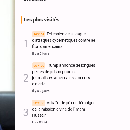
Les plus visités
Extension de la vague
service
d'attaques cybernétiques contre les
États américains
il y a 3 jours
Trump annonce de longues
service
peines de prison pour les
journalistes américains lanceurs
d'alerte
il y a 2 jours
Arba‘ïn : le pèlerin témoigne
service
de la mission divine de l’Imam
Hussein
Hier 09:24