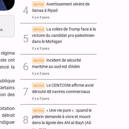
Avertissement sévère de
service
Sanaa à Riyad
il y a 3 jours
La colère de Trump face à la
le.
service
victoire du candidat pro-palestinien
dans le Michigan
il y a 3 jours
 régime
iste ont
Incident de sécurité
service
maritime au sud-est d'Aden
encé la
il y a 3 jours
publique
Le CENTCOM affirme avoir
service
Certains
dérouté 48 navires commerciaux
ion des
il y a 3 jours
oitation
« Une vie pure » : quand le
service
détroit
pèlerin demande à vivre et mourir
endiguer
dans la lignée des Ahl al‑Bayt (AS