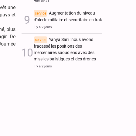
Hier 09:21
evêt une
Augmentation du niveau
service
 pays et
d'alerte militaire et sécuritaire en Irak
il y a 2 jours
é, plus
gir. De
Yahya Sari : nous avons
service
 Journée
fracassé les positions des
mercenaires saoudiens avec des
missiles balistiques et des drones
il y a 2 jours