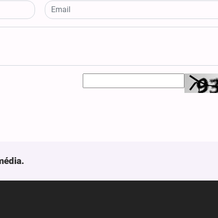
média.