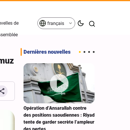
velles de
français
Assemblée
Dernières nouvelles
rmuz
e de la
Opération d’Ansarallah contre
La foi en Dieu,
ussein
des positions saoudiennes : Riyad
gouvernement i
tente de garder secrète l’ampleur
les enseignemen
des pertes
Révolution isla