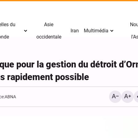
lles du
Asie
Nou
Iran
Multimédia
nde
occidentale
l'
ique pour la gestion du détroit d’O
lus rapidement possible
ce:
ABNA
Arba‘ïn : le pèlerin témoign
mission divine de l’Imam H