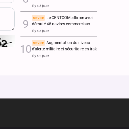
il y a 3 jours
Le CENTCOM affirme avoir
service
dérouté 48 navires commerciaux
il y a 3 jours
Augmentation du niveau
service
d'alerte militaire et sécuritaire en Irak
il y a 2 jours