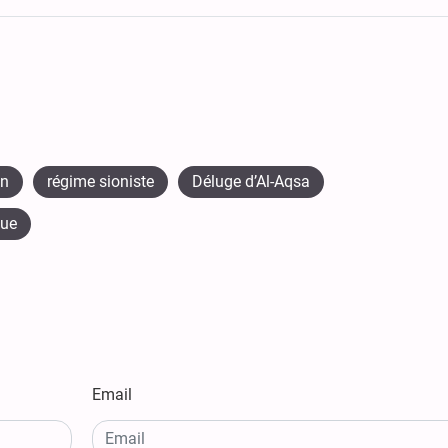
an
régime sioniste
Déluge d’Al-Aqsa
que
Email