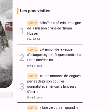
Les plus visités
Arba‘ïn : le pèlerin témoigne
service
de la mission divine de l’Imam
Hussein
Hier 09:24
Extension de la vague
service
d'attaques cybernétiques contre les
États américains
il y a 3 jours
Trump annonce de longues
service
peines de prison pour les
journalistes américains lanceurs
d'alerte
il y a 2 jours
« Une vie pure » : quand le
service