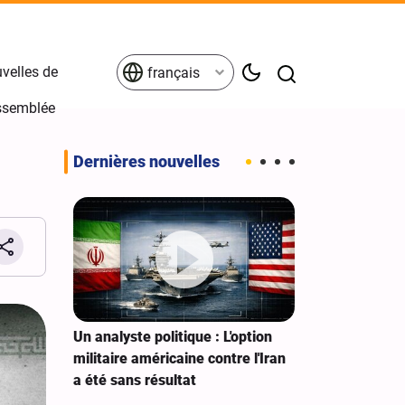
velles de
français
Assemblée
Dernières nouvelles
aoudiens
Un analyste politique : L'option
Pakistan : No
e mire
militaire américaine contre l'Iran
contre Israël 
a été sans résultat
n'apporte auc