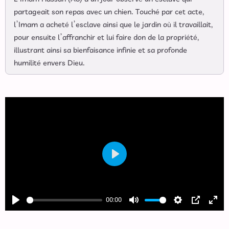
partageait son repas avec un chien. Touché par cet acte,
l’Imam a acheté l’esclave ainsi que le jardin où il travaillait,
pour ensuite l’affranchir et lui faire don de la propriété,
illustrant ainsi sa bienfaisance infinie et sa profonde
humilité envers Dieu.
Play
00:00
Play
Mute
Settings
PIP
Ente
full