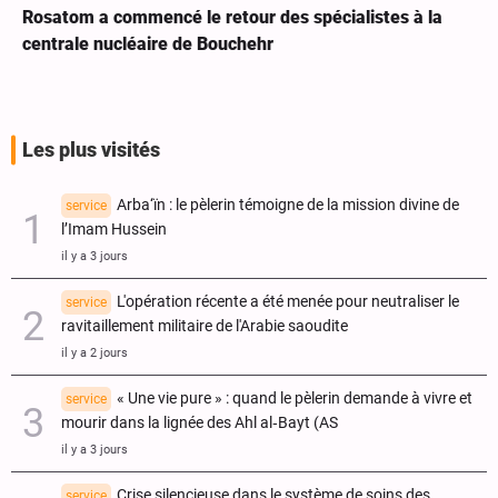
Rosatom a commencé le retour des spécialistes à la
centrale nucléaire de Bouchehr
Les plus visités
Arba‘ïn : le pèlerin témoigne de la mission divine de
service
l’Imam Hussein
il y a 3 jours
L'opération récente a été menée pour neutraliser le
service
ravitaillement militaire de l'Arabie saoudite
il y a 2 jours
« Une vie pure » : quand le pèlerin demande à vivre et
service
mourir dans la lignée des Ahl al‑Bayt (AS
il y a 3 jours
Crise silencieuse dans le système de soins des
service