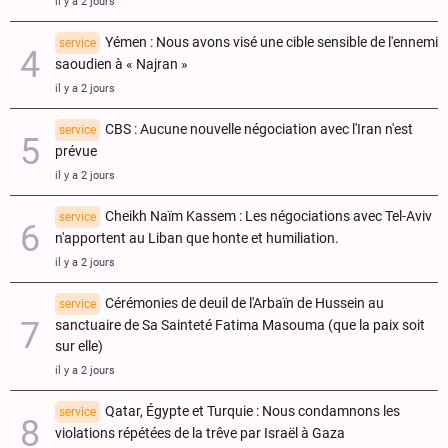
il y a 2 jours
Yémen : Nous avons visé une cible sensible de l'ennemi
service
saoudien à « Najran »
il y a 2 jours
CBS : Aucune nouvelle négociation avec l'Iran n'est
service
prévue
il y a 2 jours
Cheikh Naïm Kassem : Les négociations avec Tel-Aviv
service
n'apportent au Liban que honte et humiliation.
il y a 2 jours
Cérémonies de deuil de l'Arbaïn de Hussein au
service
sanctuaire de Sa Sainteté Fatima Masouma (que la paix soit
sur elle)
il y a 2 jours
Qatar, Égypte et Turquie : Nous condamnons les
service
violations répétées de la trêve par Israël à Gaza