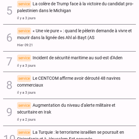
La colère de Trump face à la victoire du candidat pro-
service
palestinien dans le Michigan
il y a 3 jours
« Une vie pure » : quand le pèlerin demande à vivre et
service
mourir dans la lignée des Ahl al‑Bayt (AS
Hier 09:21
Incident de sécurité maritime au sud-est d'Aden
service
il y a 3 jours
Le CENTCOM affirme avoir dérouté 48 navires
service
commerciaux
il y a 3 jours
Augmentation du niveau d'alerte militaire et
service
sécuritaire en Irak
il y a 2 jours
La Turquie : le terrorisme israélien se poursuit en
service