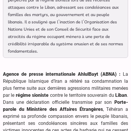
perpétrés par le régime sioniste lors de ses récentes
attaques contre le Liban, adressant ses condoléances aux
familles des martyrs, au gouvernement et au peuple
libanais. Il a souligné que l’inaction de l’Organisation des
Nations Unies et de son Conseil de Sécurité face aux
atrocités du régime occupant mènera à une perte de
crédibilité irréparable du système onusien et de ses normes
fondamentales.
Agence de presse internationale AhlulBayt (ABNA) :
La
République Islamique d’Iran a réitéré sa condamnation la
plus ferme suite aux dernières agressions militaires menées
par le
régime sioniste
contre le territoire souverain du
Liban
.
Dans une déclaration officielle transmise par son
Porte-
parole du Ministère des Affaires Étrangères
, Téhéran a
exprimé sa profonde compassion envers le peuple libanais,
présentant ses condoléances sincères aux familles des
victimes innocentes de ces actes de barbarie qui ne cessent