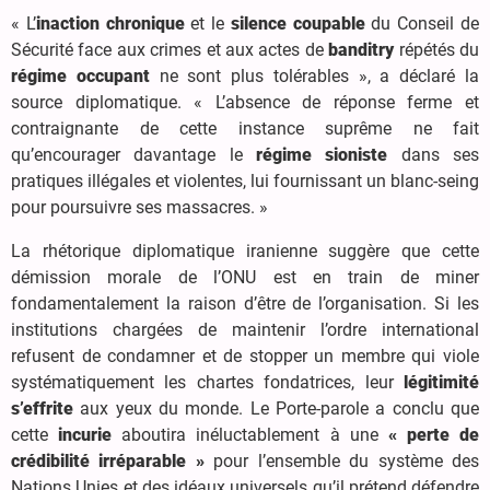
« L’
inaction chronique
et le
silence coupable
du Conseil de
Sécurité face aux crimes et aux actes de
banditry
répétés du
régime occupant
ne sont plus tolérables », a déclaré la
source diplomatique. « L’absence de réponse ferme et
contraignante de cette instance suprême ne fait
qu’encourager davantage le
régime sioniste
dans ses
pratiques illégales et violentes, lui fournissant un blanc-seing
pour poursuivre ses massacres. »
La rhétorique diplomatique iranienne suggère que cette
démission morale de l’ONU est en train de miner
fondamentalement la raison d’être de l’organisation. Si les
institutions chargées de maintenir l’ordre international
refusent de condamner et de stopper un membre qui viole
systématiquement les chartes fondatrices, leur
légitimité
s’effrite
aux yeux du monde. Le Porte-parole a conclu que
cette
incurie
aboutira inéluctablement à une
« perte de
crédibilité irréparable »
pour l’ensemble du système des
Nations Unies et des idéaux universels qu’il prétend défendre