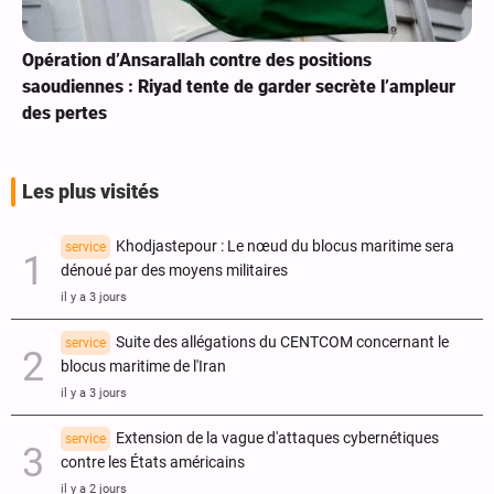
Opération d’Ansarallah contre des positions
saoudiennes : Riyad tente de garder secrète l’ampleur
des pertes
Les plus visités
Khodjastepour : Le nœud du blocus maritime sera
service
dénoué par des moyens militaires
il y a 3 jours
Suite des allégations du CENTCOM concernant le
service
blocus maritime de l'Iran
il y a 3 jours
Extension de la vague d'attaques cybernétiques
service
contre les États américains
il y a 2 jours