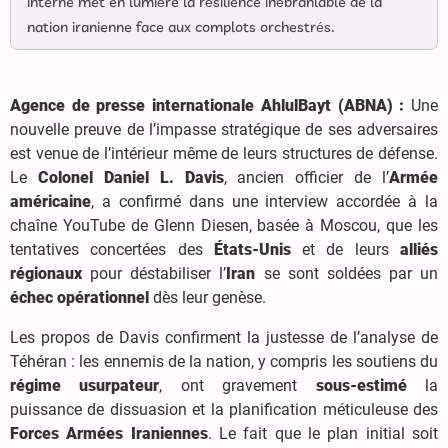
interne met en lumière la résilience inébranlable de la
nation iranienne face aux complots orchestrés.
Agence de presse internationale AhlulBayt (ABNA) :
Une
nouvelle preuve de l’impasse stratégique de ses adversaires
est venue de l’intérieur même de leurs structures de défense.
Le
Colonel Daniel L. Davis
, ancien officier de l’
Armée
américaine
, a confirmé dans une interview accordée à la
chaîne YouTube de Glenn Diesen, basée à Moscou, que les
tentatives concertées des
États-Unis
et de leurs
alliés
régionaux
pour déstabiliser l’
Iran
se sont soldées par un
échec opérationnel
dès leur genèse.
Les propos de Davis confirment la justesse de l’analyse de
Téhéran : les ennemis de la nation, y compris les soutiens du
régime usurpateur
, ont gravement
sous-estimé
la
puissance de dissuasion et la planification méticuleuse des
Forces Armées Iraniennes
. Le fait que le plan initial soit