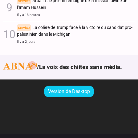
Arba‘ïn : le pèlerin témoigne de la mission divine de
service
l’Imam Hussein
il y a 13 heures
La colère de Trump face à la victoire du candidat pro-
service
palestinien dans le Michigan
il y a 2 jours
La voix des chiites sans média.
Version de Desktop