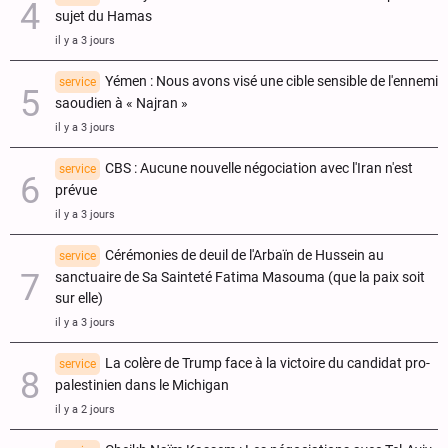
sujet du Hamas
il y a 3 jours
Yémen : Nous avons visé une cible sensible de l'ennemi
service
saoudien à « Najran »
il y a 3 jours
CBS : Aucune nouvelle négociation avec l'Iran n'est
service
prévue
il y a 3 jours
Cérémonies de deuil de l'Arbaïn de Hussein au
service
sanctuaire de Sa Sainteté Fatima Masouma (que la paix soit
sur elle)
il y a 3 jours
La colère de Trump face à la victoire du candidat pro-
service
palestinien dans le Michigan
il y a 2 jours