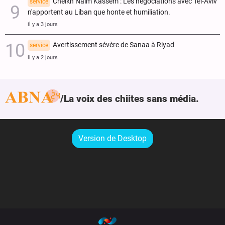
Cheikh Naïm Kassem : Les négociations avec Tel-Aviv
service
n'apportent au Liban que honte et humiliation.
il y a 3 jours
Avertissement sévère de Sanaa à Riyad
service
il y a 2 jours
La voix des chiites sans média.
Version de Desktop