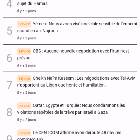
sujet du Hamas
il y a 2 jours
Yémen : Nous avons visé une cible sensible de l'ennemi
service
saoudien à « Najran »
il y a 2 jours
CBS : Aucune nouvelle négociation avec l'Iran n'est
service
prévue
il y a 2 jours
Cheikh Naïm Kassem : Les négociations avec Tel-Aviv
service
n'apportent au Liban que honte et humiliation.
il y a 2 jours
Qatar, Égypte et Turquie : Nous condamnons les
service
violations répétées de la trêve par Israël à Gaza
il y a 2 jours
Le CENTCOM affirme avoir dérouté 48 navires
service
commerciaux