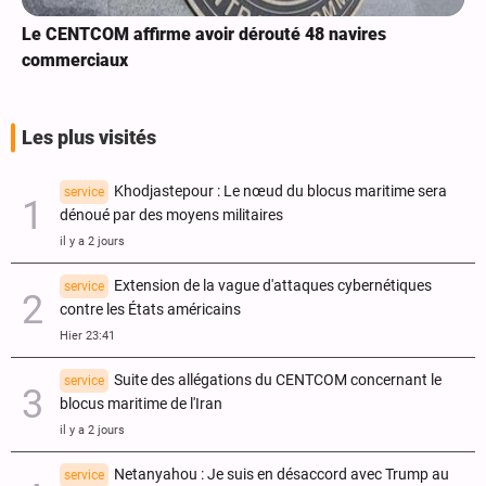
Le CENTCOM affirme avoir dérouté 48 navires
commerciaux
Les plus visités
Khodjastepour : Le nœud du blocus maritime sera
service
dénoué par des moyens militaires
il y a 2 jours
Extension de la vague d'attaques cybernétiques
service
contre les États américains
Hier 23:41
Suite des allégations du CENTCOM concernant le
service
blocus maritime de l'Iran
il y a 2 jours
Netanyahou : Je suis en désaccord avec Trump au
service