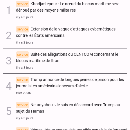
Khodjastepour : Le nœud du blocus maritime sera
service
dénoué par des moyens militaires
il y a 3 jours
Extension de la vague d'attaques cybernétiques
service
contre les États américains
il y a 2 jours
Suite des allégations du CENTCOM concernant le
service
blocus maritime de l'Iran
il y a 3 jours
Trump annonce de longues peines de prison pour les
service
journalistes américains lanceurs d'alerte
Hier 20:36
Netanyahou : Je suis en désaccord avec Trump au
service
sujet du Hamas
il y a 3 jours