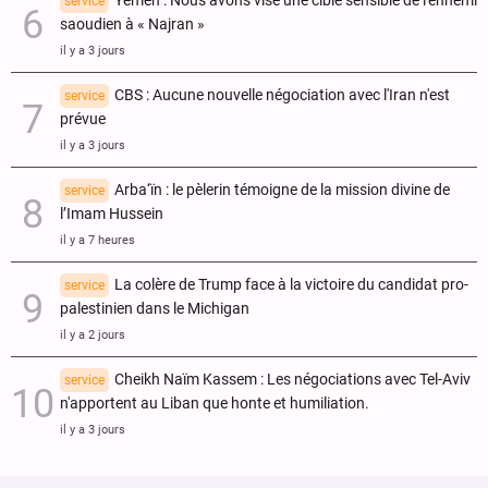
Yémen : Nous avons visé une cible sensible de l'ennemi
service
saoudien à « Najran »
il y a 3 jours
CBS : Aucune nouvelle négociation avec l'Iran n'est
service
prévue
il y a 3 jours
Arba‘ïn : le pèlerin témoigne de la mission divine de
service
l’Imam Hussein
il y a 7 heures
La colère de Trump face à la victoire du candidat pro-
service
palestinien dans le Michigan
il y a 2 jours
Cheikh Naïm Kassem : Les négociations avec Tel-Aviv
service
n'apportent au Liban que honte et humiliation.
il y a 3 jours