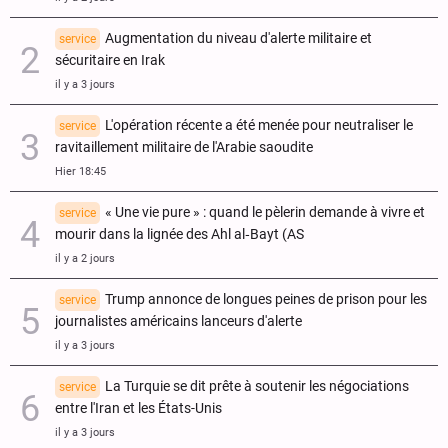
Augmentation du niveau d'alerte militaire et
service
sécuritaire en Irak
il y a 3 jours
L'opération récente a été menée pour neutraliser le
service
ravitaillement militaire de l'Arabie saoudite
Hier 18:45
« Une vie pure » : quand le pèlerin demande à vivre et
service
mourir dans la lignée des Ahl al‑Bayt (AS
il y a 2 jours
Trump annonce de longues peines de prison pour les
service
journalistes américains lanceurs d'alerte
il y a 3 jours
La Turquie se dit prête à soutenir les négociations
service
entre l'Iran et les États-Unis
il y a 3 jours