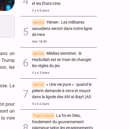
et les États-Unis
il y a 3 jours
Yémen : Les militaires
service
saoudiens seront dans notre ligne
de mire
Hier 18:45
dans un
Médias sionistes : le
service
Hezbollah est en train de changer
on Trump
les règles du jeu
ion, les
il y a 3 jours
« Une vie pure » : quand le
service
asse. La
pèlerin demande à vivre et mourir
dans la lignée des Ahl al‑Bayt (AS
zon pour
il y a 2 jours
 sont un
La foi en Dieu,
Page culturel
 la voie
fondement du gouvernement
islamique selon les enseignements