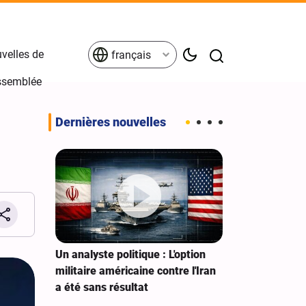
velles de
français
Assemblée
Dernières nouvelles
aoudiens
Un analyste politique : L'option
Pakistan : No
e mire
militaire américaine contre l'Iran
contre Israël 
a été sans résultat
n'apporte auc