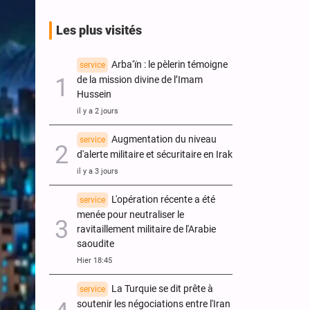
Les plus visités
Arba‘ïn : le pèlerin témoigne
service
de la mission divine de l’Imam
Hussein
il y a 2 jours
Augmentation du niveau
service
d'alerte militaire et sécuritaire en Irak
il y a 3 jours
L'opération récente a été
service
menée pour neutraliser le
ravitaillement militaire de l'Arabie
saoudite
Hier 18:45
La Turquie se dit prête à
service
soutenir les négociations entre l'Iran