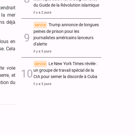
du Guide de la Révolution islamique
tendrait
il y a 2 jours
 la mer
ns déjà
Trump annonce de longues
service
peines de prison pour les
journalistes américains lanceurs
 Nous en
d'alerte
e. Cela
il y a 3 jours
Le New York Times révèle :
service
te voie
un groupe de travail spécial de la
erre, et
CIA pour semer la discorde à Cuba
stion du
il y a 3 jours