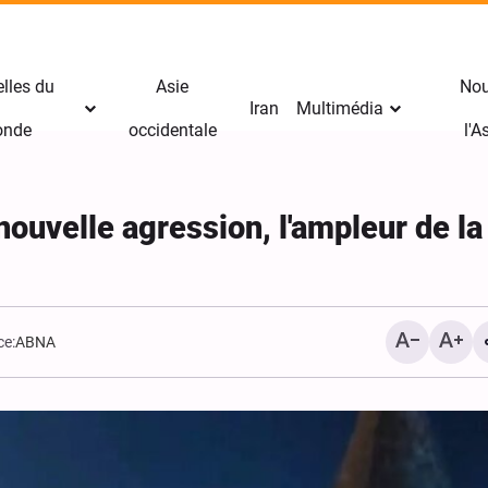
lles du
Asie
Nou
Iran
Multimédia
nde
occidentale
l'
nouvelle agression, l'ampleur de la
ce:
ABNA
Yémen : Les militaires s
seront dans notre ligne d