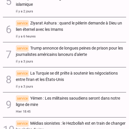
islamique
il y a 2 jours
Ziyarat Ashura : quand le pèlerin demande à Dieu un
service
lien éternel avec les Imams
il y a 6 heures
Trump annonce de longues peines de prison pour les
service
journalistes américains lanceurs d'alerte
il y a 3 jours
La Turquie se dit prête à soutenir les négociations
service
entre l'Iran et les États-Unis
il y a 3 jours
Yémen : Les militaires saoudiens seront dans notre
service
ligne de mire
Hier 18:45
Médias sionistes : le Hezbollah est en train de changer
service