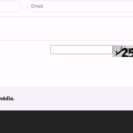
média.