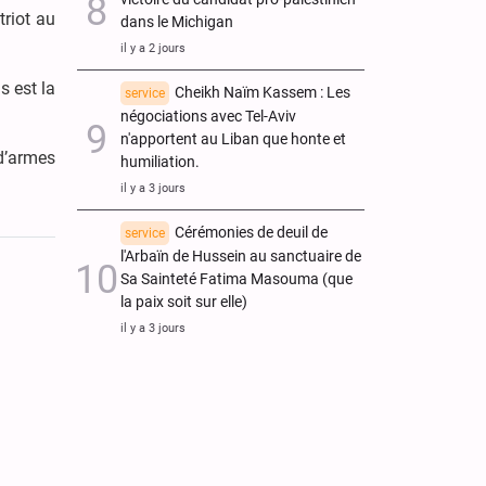
triot au
dans le Michigan
il y a 2 jours
s est la
Cheikh Naïm Kassem : Les
service
négociations avec Tel-Aviv
n'apportent au Liban que honte et
d’armes
humiliation.
il y a 3 jours
Cérémonies de deuil de
service
l'Arbaïn de Hussein au sanctuaire de
Sa Sainteté Fatima Masouma (que
la paix soit sur elle)
il y a 3 jours