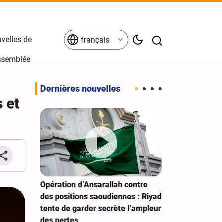
velles de
français
Assemblée
Dernières nouvelles
 et
gne de la
Opération d’Ansarallah contre
La foi en Die
 Hussein
des positions saoudiennes : Riyad
gouvernement
tente de garder secrète l’ampleur
les enseignem
des pertes
Révolution is