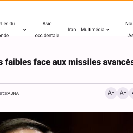
lles du
Asie
Nou
Iran
Multimédia
nde
occidentale
l'
 faibles face aux missiles avancés
rce:
ABNA
Arba‘ïn : le pèlerin témoi
mission divine de l’Imam