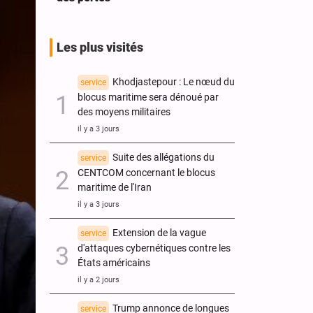
Les plus visités
Khodjastepour : Le nœud du
service
blocus maritime sera dénoué par
des moyens militaires
il y a 3 jours
Suite des allégations du
service
CENTCOM concernant le blocus
maritime de l'Iran
il y a 3 jours
Extension de la vague
service
d'attaques cybernétiques contre les
États américains
il y a 2 jours
Trump annonce de longues
service