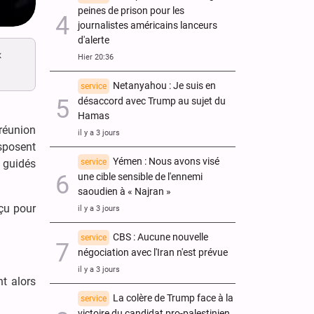
peines de prison pour les
journalistes américains lanceurs
d'alerte
x
Hier 20:36
Netanyahou : Je suis en
service
désaccord avec Trump au sujet du
Hamas
 réunion
il y a 3 jours
sposent
Yémen : Nous avons visé
service
 guidés
une cible sensible de l'ennemi
saoudien à « Najran »
nçu pour
il y a 3 jours
CBS : Aucune nouvelle
service
négociation avec l'Iran n'est prévue
il y a 3 jours
nt alors
La colère de Trump face à la
service
victoire du candidat pro-palestinien