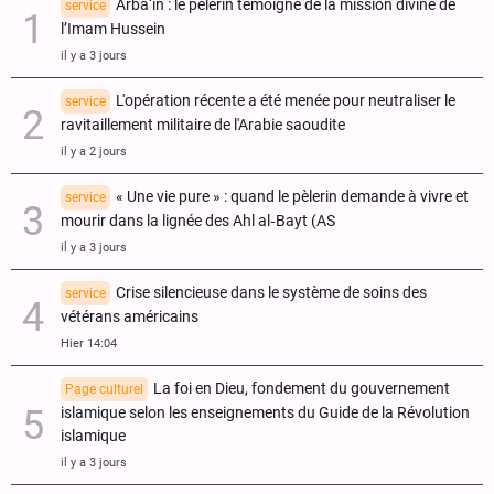
Arba‘ïn : le pèlerin témoigne de la mission divine de
service
l’Imam Hussein
il y a 3 jours
L'opération récente a été menée pour neutraliser le
service
ravitaillement militaire de l'Arabie saoudite
il y a 2 jours
« Une vie pure » : quand le pèlerin demande à vivre et
service
mourir dans la lignée des Ahl al‑Bayt (AS
il y a 3 jours
Crise silencieuse dans le système de soins des
service
vétérans américains
Hier 14:04
La foi en Dieu, fondement du gouvernement
Page culturel
islamique selon les enseignements du Guide de la Révolution
islamique
il y a 3 jours