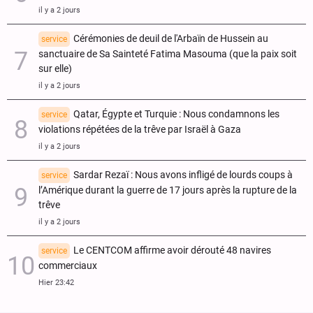
il y a 2 jours
Cérémonies de deuil de l'Arbaïn de Hussein au
service
sanctuaire de Sa Sainteté Fatima Masouma (que la paix soit
sur elle)
il y a 2 jours
Qatar, Égypte et Turquie : Nous condamnons les
service
violations répétées de la trêve par Israël à Gaza
il y a 2 jours
Sardar Rezaï : Nous avons infligé de lourds coups à
service
l’Amérique durant la guerre de 17 jours après la rupture de la
trêve
il y a 2 jours
Le CENTCOM affirme avoir dérouté 48 navires
service
commerciaux
Hier 23:42