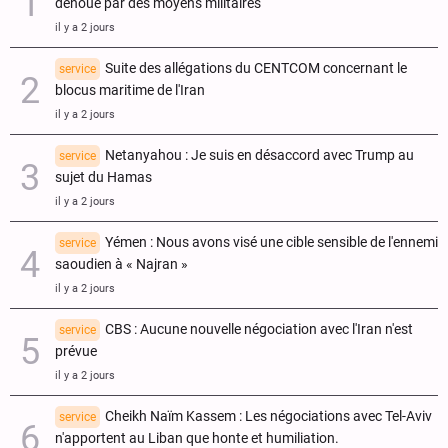
dénoué par des moyens militaires
il y a 2 jours
Suite des allégations du CENTCOM concernant le
service
blocus maritime de l'Iran
il y a 2 jours
Netanyahou : Je suis en désaccord avec Trump au
service
sujet du Hamas
il y a 2 jours
Yémen : Nous avons visé une cible sensible de l'ennemi
service
saoudien à « Najran »
il y a 2 jours
CBS : Aucune nouvelle négociation avec l'Iran n'est
service
prévue
il y a 2 jours
Cheikh Naïm Kassem : Les négociations avec Tel-Aviv
service
n'apportent au Liban que honte et humiliation.