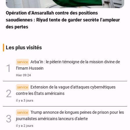
Opération d’Ansarallah contre des positions
saoudiennes : Riyad tente de garder secrète l’ampleur
des pertes
Les plus visités
Arba‘ïn : le pèlerin témoigne de la mission divine de
service
l’Imam Hussein
Hier 09:24
Extension de la vague d'attaques cybernétiques
service
contre les États américains
il y a 3 jours
Trump annonce de longues peines de prison pour les
service
journalistes américains lanceurs d'alerte
il y a 2 jours