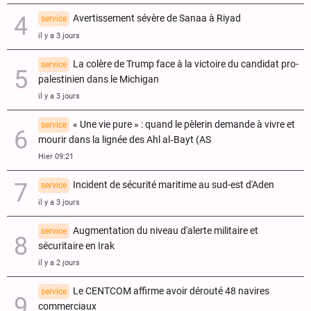
Avertissement sévère de Sanaa à Riyad
service
il y a 3 jours
La colère de Trump face à la victoire du candidat pro-
service
palestinien dans le Michigan
il y a 3 jours
« Une vie pure » : quand le pèlerin demande à vivre et
service
mourir dans la lignée des Ahl al‑Bayt (AS
Hier 09:21
Incident de sécurité maritime au sud-est d'Aden
service
il y a 3 jours
Augmentation du niveau d'alerte militaire et
service
sécuritaire en Irak
il y a 2 jours
Le CENTCOM affirme avoir dérouté 48 navires
service
commerciaux