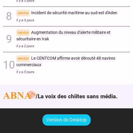
il y a 3 jours
Incident de sécurité maritime au sud-est d'Aden
service
il y a 3 jours
Augmentation du niveau d'alerte militaire et
service
sécuritaire en Irak
il y a 2 jours
Le CENTCOM affirme avoir dérouté 48 navires
service
commerciaux
il y a 3 jours
La voix des chiites sans média.
Version de Desktop