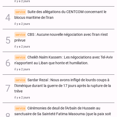
il y a 2 jours
Suite des allégations du CENTCOM concernant le
service
blocus maritime de l'Iran
il y a 2 jours
CBS : Aucune nouvelle négociation avec l'Iran n'est
service
prévue
il y a 2 jours
Cheikh Naïm Kassem : Les négociations avec Tel-Aviv
service
n'apportent au Liban que honte et humiliation.
il y a 2 jours
Sardar Rezaï : Nous avons infligé de lourds coups à
service
l’Amérique durant la guerre de 17 jours après la rupture de la
trêve
il y a 2 jours
Cérémonies de deuil de l'Arbaïn de Hussein au
service
sanctuaire de Sa Sainteté Fatima Masouma (que la paix soit