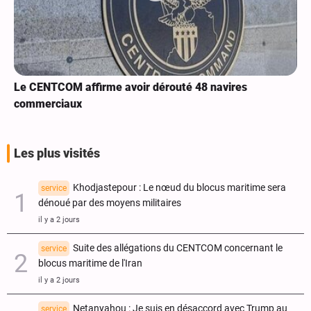
Le CENTCOM affirme avoir dérouté 48 navires
commerciaux
Les plus visités
Khodjastepour : Le nœud du blocus maritime sera
service
dénoué par des moyens militaires
il y a 2 jours
Suite des allégations du CENTCOM concernant le
service
blocus maritime de l'Iran
il y a 2 jours
Netanyahou : Je suis en désaccord avec Trump au
service