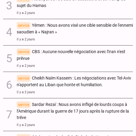
sujet du Hamas
il y a 2 jours
Yémen : Nous avons visé une cible sensible de l'ennemi
service
saoudien à « Najran »
il y a 2 jours
CBS : Aucune nouvelle négociation avec l'Iran n'est
service
prévue
il y a 2 jours
Cheikh Naïm Kassem : Les négociations avec Tel-Aviv
service
n'apportent au Liban que honte et humiliation.
il y a 2 jours
Sardar Rezaï : Nous avons infligé de lourds coups à
service
l’Amérique durant la guerre de 17 jours après la rupture de la
trêve
il y a 2 jours