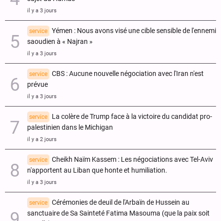
il y a 3 jours
Yémen : Nous avons visé une cible sensible de l'ennemi
service
saoudien à « Najran »
il y a 3 jours
CBS : Aucune nouvelle négociation avec l'Iran n'est
service
prévue
il y a 3 jours
La colère de Trump face à la victoire du candidat pro-
service
palestinien dans le Michigan
il y a 2 jours
Cheikh Naïm Kassem : Les négociations avec Tel-Aviv
service
n'apportent au Liban que honte et humiliation.
il y a 3 jours
Cérémonies de deuil de l'Arbaïn de Hussein au
service
sanctuaire de Sa Sainteté Fatima Masouma (que la paix soit