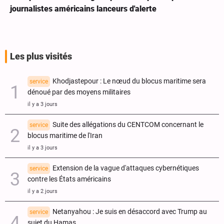
journalistes américains lanceurs d'alerte
Les plus visités
Khodjastepour : Le nœud du blocus maritime sera
service
dénoué par des moyens militaires
il y a 3 jours
Suite des allégations du CENTCOM concernant le
service
blocus maritime de l'Iran
il y a 3 jours
Extension de la vague d'attaques cybernétiques
service
contre les États américains
il y a 2 jours
Netanyahou : Je suis en désaccord avec Trump au
service
sujet du Hamas