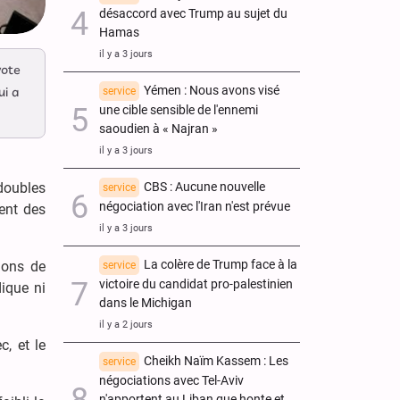
désaccord avec Trump au sujet du
Hamas
il y a 3 jours
vote
Yémen : Nous avons visé
ui a
service
une cible sensible de l'ennemi
saoudien à « Najran »
il y a 3 jours
 doubles
CBS : Aucune nouvelle
service
négociation avec l'Iran n'est prévue
ent des
il y a 3 jours
La colère de Trump face à la
tions de
service
victoire du candidat pro-palestinien
dique ni
dans le Michigan
il y a 2 jours
, et le
Cheikh Naïm Kassem : Les
service
négociations avec Tel-Aviv
n'apportent au Liban que honte et