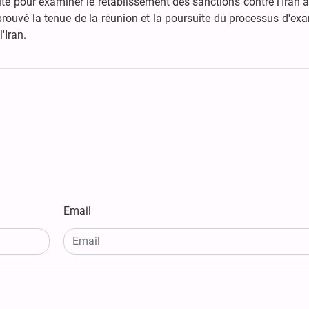
ité pour examiner le rétablissement des sanctions contre l'Iran a
approuvé la tenue de la réunion et la poursuite du processus d'e
'Iran.
Email