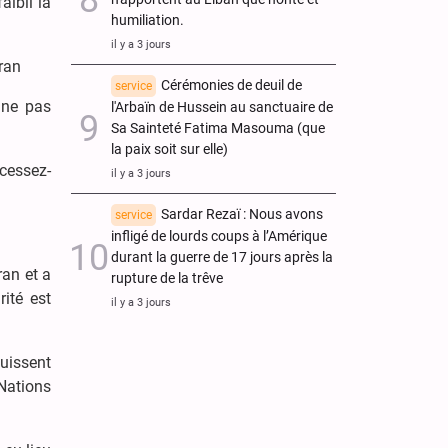
aibli la
humiliation.
il y a 3 jours
Iran
Cérémonies de deuil de
service
 ne pas
l'Arbaïn de Hussein au sanctuaire de
Sa Sainteté Fatima Masouma (que
la paix soit sur elle)
 cessez-
il y a 3 jours
Sardar Rezaï : Nous avons
service
infligé de lourds coups à l’Amérique
durant la guerre de 17 jours après la
ran et a
rupture de la trêve
ité est
il y a 3 jours
puissent
Nations