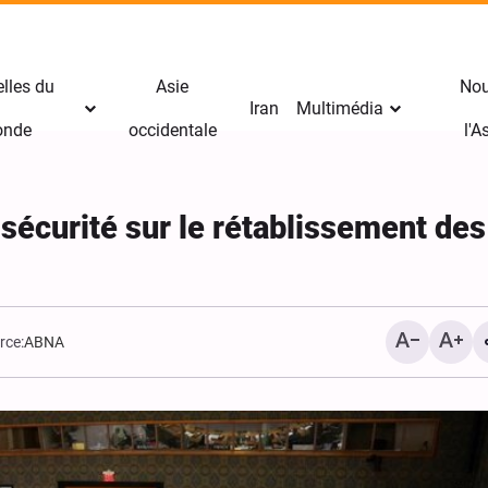
lles du
Asie
Nou
Iran
Multimédia
nde
occidentale
l'
 sécurité sur le rétablissement des
rce:
ABNA
Trump annonce de longues
Le New York Times révèle
peines de prison pour les
groupe de travail spécial 
journalistes américains lanceurs
CIA pour semer la discor
d'alerte
Cuba