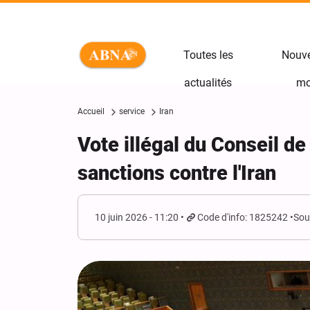
Toutes les
Nouve
actualités
mo
Accueil
service
Iran
Vote illégal du Conseil de
sanctions contre l'Iran
10 juin 2026 - 11:20
Code d'info: 1825242
Sou
Yahya Sari : nous avons fracassé
les positions des mercenaires
saoudiens avec des missiles
balistiques et des drones