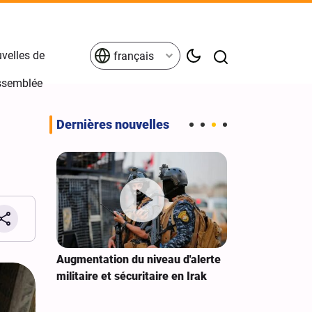
velles de
français
Assemblée
Dernières nouvelles
 : un
Augmentation du niveau d'alerte
Yahya Sari : 
de la
militaire et sécuritaire en Irak
les positions
de à
saoudiens ave
balistiques et