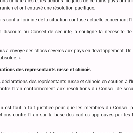
ns unilatérales et les actions illégales de certains pays ont aff
anien et ont entravé une résolution pacifique.
is sont à l'origine de la situation confuse actuelle concernant l'
 discours au Conseil de sécurité, a souligné la nécessité de
ats-Unis a envoyé des chocs sévères aux pays en développement. Un
 absolue. »
rations des représentants russe et chinois
 déclarations des représentants russe et chinois en soutien à l'I
ontre l'Iran conformément aux résolutions du Conseil de sécur
hui est tout à fait justifiée pour que les membres du Conseil 
ctions contre l'Iran sur la base des cadres approuvés par les 