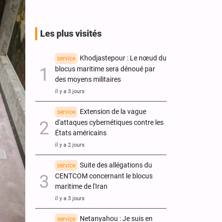
Les plus visités
Khodjastepour : Le nœud du
service
blocus maritime sera dénoué par
des moyens militaires
il y a 3 jours
Extension de la vague
service
d'attaques cybernétiques contre les
États américains
il y a 2 jours
Suite des allégations du
service
CENTCOM concernant le blocus
maritime de l'Iran
il y a 3 jours
Netanyahou : Je suis en
service