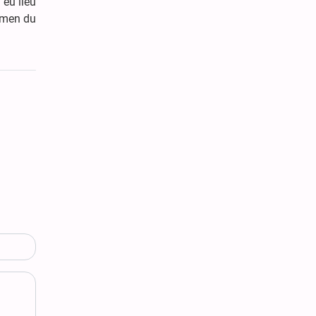
 eu lieu
xamen du