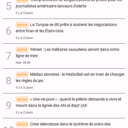
journalistes américains lanceurs d'alerte
il y a 3 jours
La Turquie se dit prête à soutenir les négociations
service
entre l'Iran et les États-Unis
il y a 3 jours
Yémen : Les militaires saoudiens seront dans notre
service
ligne de mire
Hier 18:45
Médias sionistes : le Hezbollah est en train de changer
service
les règles du jeu
il y a 3 jours
« Une vie pure » : quand le pèlerin demande à vivre et
service
mourir dans la lignée des Ahl al‑Bayt (AS
il y a 2 jours
Crise silencieuse dans le système de soins des
service