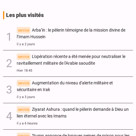
Les plus visités
Arba‘ïn : le pèlerin témoigne de la mission divine de
service
l’Imam Hussein
il y a 2 jours
L'opération récente a été menée pour neutraliser le
service
ravitaillement militaire de l'Arabie saoudite
Hier 18:45
Augmentation du niveau d'alerte militaire et
service
sécuritaire en Irak
il y a 3 jours
Ziyarat Ashura : quand le pèlerin demande à Dieu un
service
lien éternel avec les Imams
il y a 6 heures
Trump annonce de longues peines de prison pour les
service