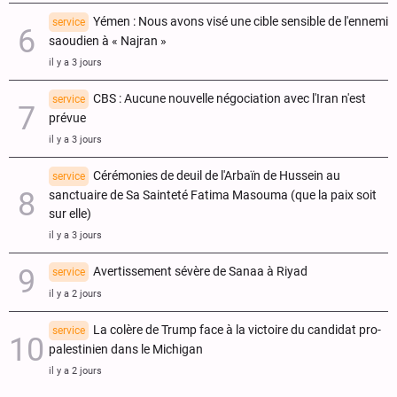
Yémen : Nous avons visé une cible sensible de l'ennemi
service
saoudien à « Najran »
il y a 3 jours
CBS : Aucune nouvelle négociation avec l'Iran n'est
service
prévue
il y a 3 jours
Cérémonies de deuil de l'Arbaïn de Hussein au
service
sanctuaire de Sa Sainteté Fatima Masouma (que la paix soit
sur elle)
il y a 3 jours
Avertissement sévère de Sanaa à Riyad
service
il y a 2 jours
La colère de Trump face à la victoire du candidat pro-
service
palestinien dans le Michigan
il y a 2 jours