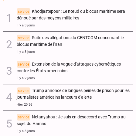
Khodjastepour : Le nœud du blocus maritime sera
service
dénoué par des moyens militaires
il y a 3 jours
Suite des allégations du CENTCOM concernant le
service
blocus maritime de l'Iran
il y a 3 jours
Extension de la vague d'attaques cybernétiques
service
contre les États américains
il y a 2 jours
Trump annonce de longues peines de prison pour les
service
journalistes américains lanceurs d'alerte
Hier 20:36
Netanyahou : Je suis en désaccord avec Trump au
service
sujet du Hamas
il y a 3 jours