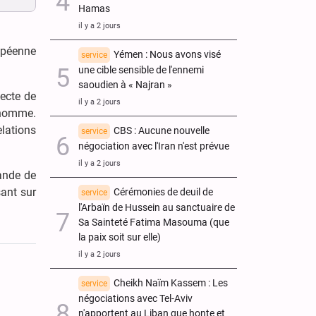
Hamas
il y a 2 jours
ropéenne
Yémen : Nous avons visé
service
une cible sensible de l'ennemi
saoudien à « Najran »
lecte de
il y a 2 jours
l'homme.
lations
CBS : Aucune nouvelle
service
négociation avec l'Iran n'est prévue
il y a 2 jours
bande de
ant sur
Cérémonies de deuil de
service
l'Arbaïn de Hussein au sanctuaire de
Sa Sainteté Fatima Masouma (que
la paix soit sur elle)
il y a 2 jours
Cheikh Naïm Kassem : Les
service
négociations avec Tel-Aviv
n'apportent au Liban que honte et