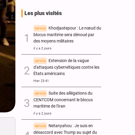
Les plus visités
Khodjastepour : Le nœud du
service
blocus maritime sera dénoué par
des moyens militaires
il y a 2 jours
Extension de la vague
service
d'attaques cybernétiques contre les
États américains
Hier 23:41
Suite des allégations du
service
CENTCOM concernant le blocus
maritime de l'Iran
il y a 2 jours
Netanyahou : Je suis en
service
désaccord avec Trump au sujet du