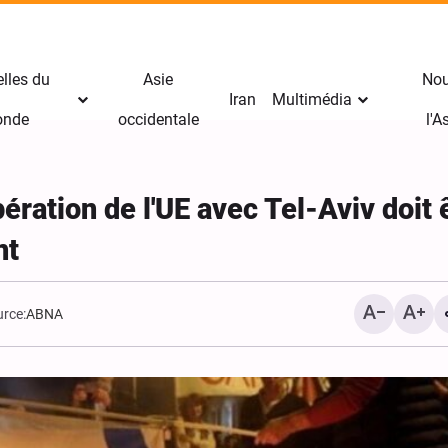
lles du
Asie
Nou
Iran
Multimédia
nde
occidentale
l'
ération de l'UE avec Tel-Aviv doit 
nt
rce:
ABNA
Avertissement sévère de
Riyad