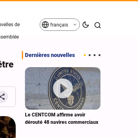
velles de
français
Assemblée
Dernières nouvelles
être
 Sanaa à
Le CENTCOM affirme avoir
Extension de 
dérouté 48 navires commerciaux
cybernétiques
américains