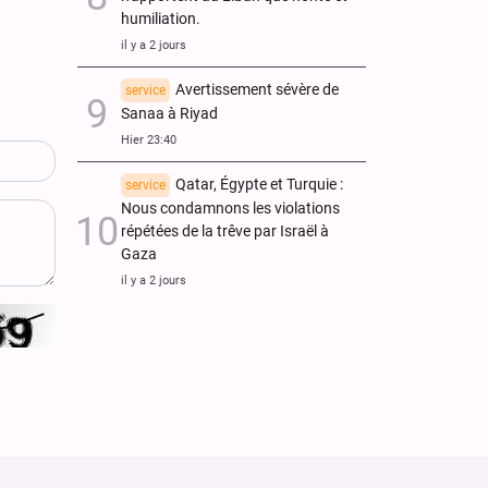
humiliation.
il y a 2 jours
Avertissement sévère de
service
Sanaa à Riyad
Hier 23:40
Qatar, Égypte et Turquie :
service
Nous condamnons les violations
répétées de la trêve par Israël à
Gaza
il y a 2 jours