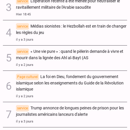
L'opération récente a été menée pour neutraliser le
service
ravitaillement militaire de l'Arabie saoudite
Hier 18:45
Médias sionistes : le Hezbollah est en train de changer
service
les règles du jeu
il y a 3 jours
« Une vie pure » : quand le pèlerin demande à vivre et
service
mourir dans la lignée des Ahl al‑Bayt (AS
il y a 2 jours
La foi en Dieu, fondement du gouvernement
Page culturel
islamique selon les enseignements du Guide de la Révolution
islamique
il y a 2 jours
Trump annonce de longues peines de prison pour les
service
journalistes américains lanceurs d'alerte
il y a 3 jours