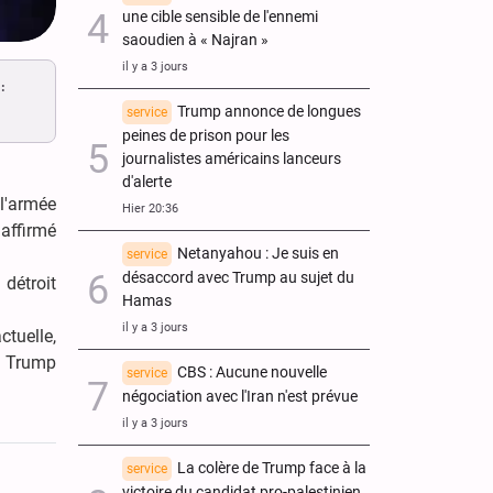
une cible sensible de l'ennemi
saoudien à « Najran »
il y a 3 jours
:
Trump annonce de longues
service
peines de prison pour les
journalistes américains lanceurs
d'alerte
l'armée
Hier 20:36
 affirmé
Netanyahou : Je suis en
service
désaccord avec Trump au sujet du
 détroit
Hamas
il y a 3 jours
ctuelle,
 : Trump
CBS : Aucune nouvelle
service
négociation avec l'Iran n'est prévue
il y a 3 jours
La colère de Trump face à la
service
victoire du candidat pro-palestinien