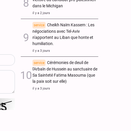
dans le Michigan
il y a 2 jours
Cheikh Naïm Kassem : Les
service
négociations avec Tel-Aviv
n'apportent au Liban que honte et
humiliation.
il y a 3 jours
Cérémonies de deuil de
service
l'Arbaïn de Hussein au sanctuaire de
Sa Sainteté Fatima Masouma (que
la paix soit sur elle)
il y a 3 jours