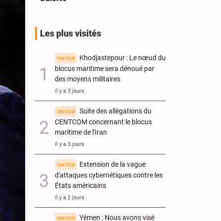
Les plus visités
Khodjastepour : Le nœud du
service
blocus maritime sera dénoué par
des moyens militaires
il y a 3 jours
Suite des allégations du
service
CENTCOM concernant le blocus
maritime de l'Iran
il y a 3 jours
Extension de la vague
service
d'attaques cybernétiques contre les
États américains
il y a 2 jours
Yémen : Nous avons visé
service