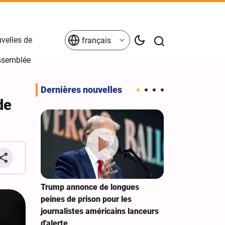
velles de
français
Assemblée
Dernières nouvelles
de
fracassé
Trump annonce de longues
Le New York T
aires
peines de prison pour les
groupe de trav
les
journalistes américains lanceurs
CIA pour seme
d'alerte
Cuba