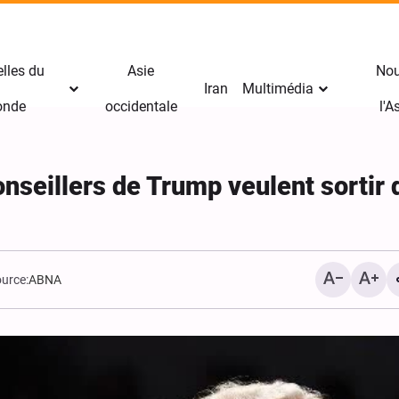
lles du
Asie
Nou
Iran
Multimédia
nde
occidentale
l'
onseillers de Trump veulent sortir 
urce:
ABNA
Yahya Sari : nous avons 
les positions des mercen
saoudiens avec des missi
balistiques et des drones