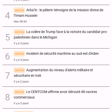
Arba‘ïn : le pèlerin témoigne de la mission divine de
service
l’Imam Hussein
Hier 09:24
La colère de Trump face à la victoire du candidat pro-
service
palestinien dans le Michigan
il y a 3 jours
Incident de sécurité maritime au sud-est d'Aden
service
il y a 3 jours
Augmentation du niveau d'alerte militaire et
service
sécuritaire en Irak
il y a 2 jours
Le CENTCOM affirme avoir dérouté 48 navires
service
commerciaux
il y a 3 jours