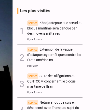
Les plus visités
Khodjastepour : Le nœud du
service
blocus maritime sera dénoué par
des moyens militaires
il y a 2 jours
Extension de la vague
service
d'attaques cybernétiques contre les
États américains
Hier 23:41
Suite des allégations du
service
CENTCOM concernant le blocus
maritime de l'Iran
il y a 2 jours
Netanyahou : Je suis en
service
désaccord avec Trump au sujet du