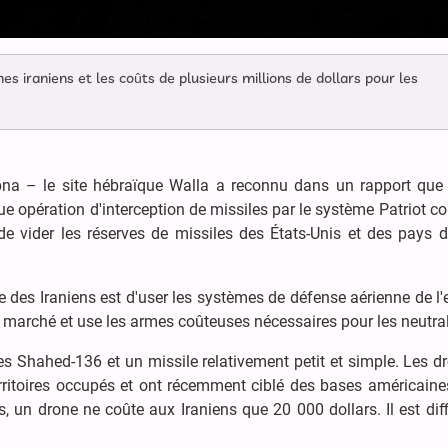
es iraniens et les coûts de plusieurs millions de dollars pour les
na – le site hébraïque Walla a reconnu dans un rapport que l
que opération d'interception de missiles par le système Patriot c
de vider les réserves de missiles des États-Unis et des pays d
ie des Iraniens est d'user les systèmes de défense aérienne de l
 marché et use les armes coûteuses nécessaires pour les neutral
nes Shahed-136 et un missile relativement petit et simple. Les d
territoires occupés et ont récemment ciblé des bases américaine
s, un drone ne coûte aux Iraniens que 20 000 dollars. Il est diff