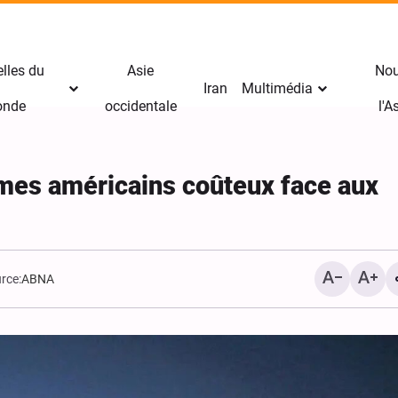
lles du
Asie
Nou
Iran
Multimédia
nde
occidentale
l'
mes américains coûteux face aux
rce:
ABNA
Avertissement sévère de
Riyad