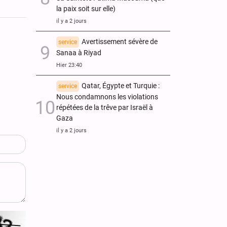
la paix soit sur elle)
il y a 2 jours
Avertissement sévère de
service
Sanaa à Riyad
Hier 23:40
Qatar, Égypte et Turquie :
service
Nous condamnons les violations
répétées de la trêve par Israël à
Gaza
il y a 2 jours