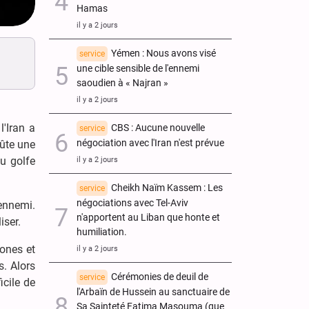
Hamas
il y a 2 jours
Yémen : Nous avons visé
service
une cible sensible de l'ennemi
saoudien à « Najran »
il y a 2 jours
'Iran a
CBS : Aucune nouvelle
service
négociation avec l'Iran n'est prévue
oûte une
u golfe
il y a 2 jours
Cheikh Naïm Kassem : Les
service
négociations avec Tel-Aviv
'ennemi.
n'apportent au Liban que honte et
iser.
humiliation.
rones et
il y a 2 jours
s. Alors
Cérémonies de deuil de
service
icile de
l'Arbaïn de Hussein au sanctuaire de
Sa Sainteté Fatima Masouma (que