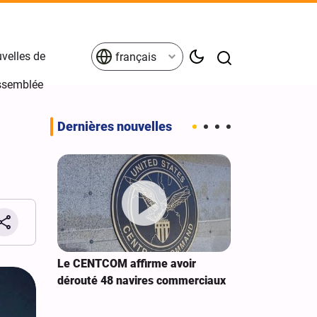
velles de
français
Assemblée
Dernières nouvelles
 Sanaa à
Le CENTCOM affirme avoir
Extension de 
dérouté 48 navires commerciaux
cybernétiques
américains