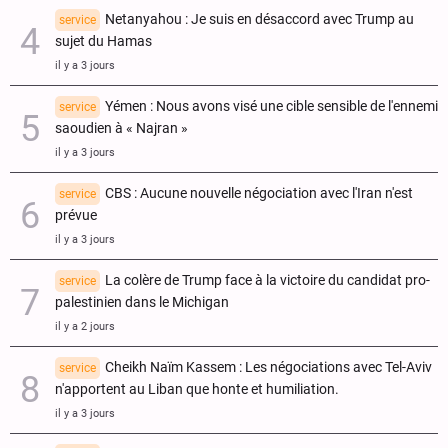
Netanyahou : Je suis en désaccord avec Trump au
service
sujet du Hamas
il y a 3 jours
Yémen : Nous avons visé une cible sensible de l'ennemi
service
saoudien à « Najran »
il y a 3 jours
CBS : Aucune nouvelle négociation avec l'Iran n'est
service
prévue
il y a 3 jours
La colère de Trump face à la victoire du candidat pro-
service
palestinien dans le Michigan
il y a 2 jours
Cheikh Naïm Kassem : Les négociations avec Tel-Aviv
service
n'apportent au Liban que honte et humiliation.
il y a 3 jours