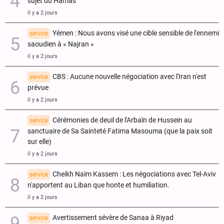
sujet du Hamas
il y a 2 jours
Yémen : Nous avons visé une cible sensible de l'ennemi
service
saoudien à « Najran »
il y a 2 jours
CBS : Aucune nouvelle négociation avec l'Iran n'est
service
prévue
il y a 2 jours
Cérémonies de deuil de l'Arbaïn de Hussein au
service
sanctuaire de Sa Sainteté Fatima Masouma (que la paix soit
sur elle)
il y a 2 jours
Cheikh Naïm Kassem : Les négociations avec Tel-Aviv
service
n'apportent au Liban que honte et humiliation.
il y a 2 jours
Avertissement sévère de Sanaa à Riyad
service