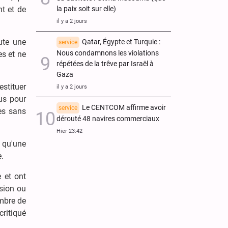
la paix soit sur elle)
t et de
il y a 2 jours
ute une
Qatar, Égypte et Turquie :
service
Nous condamnons les violations
s et ne
répétées de la trêve par Israël à
Gaza
stituer
il y a 2 jours
us pour
Le CENTCOM affirme avoir
service
es sans
dérouté 48 navires commerciaux
Hier 23:42
 qu'une
e.
 et ont
sion ou
ombre de
ritiqué