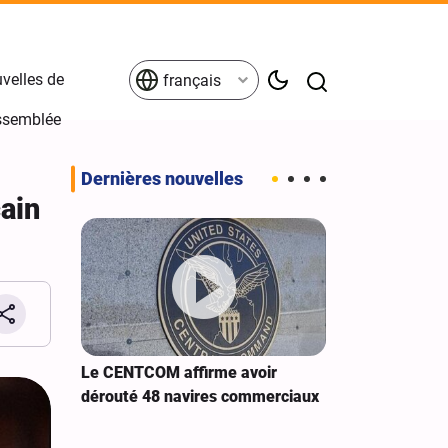
velles de
français
Assemblée
Dernières nouvelles
ain
 Sanaa à
Le CENTCOM affirme avoir
Extension de 
dérouté 48 navires commerciaux
cybernétiques
américains