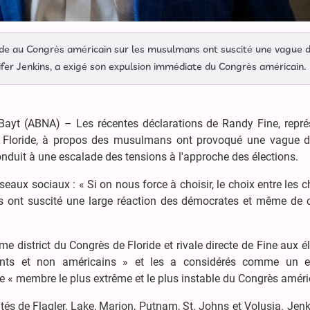
ride au Congrès américain sur les musulmans ont suscité une vague 
nifer Jenkins, a exigé son expulsion immédiate du Congrès américain.
l-Bayt (ABNA) – Les récentes déclarations de Randy Fine, repré
de Floride, à propos des musulmans ont provoqué une vague d
onduit à une escalade des tensions à l'approche des élections.
seaux sociaux : « Si on nous force à choisir, le choix entre les c
os ont suscité une large réaction des démocrates et même de c
e district du Congrès de Floride et rivale directe de Fine aux é
rants et non américains » et les a considérés comme un 
de « membre le plus extrême et le plus instable du Congrès améri
tés de Flagler, Lake, Marion, Putnam, St. Johns et Volusia. Jenk