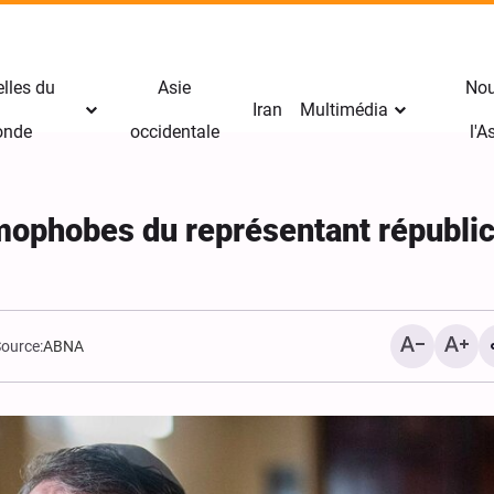
lles du
Asie
Nou
Iran
Multimédia
nde
occidentale
l'
amophobes du représentant républic
ource:
ABNA
Avertissement sévère de
Riyad