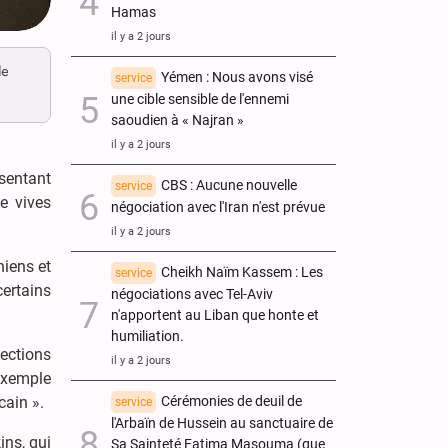
Hamas
il y a 2 jours
de
Yémen : Nous avons visé
service
une cible sensible de l'ennemi
saoudien à « Najran »
il y a 2 jours
sentant
CBS : Aucune nouvelle
service
e vives
négociation avec l'Iran n'est prévue
il y a 2 jours
hiens et
Cheikh Naïm Kassem : Les
service
ertains
négociations avec Tel-Aviv
n'apportent au Liban que honte et
humiliation.
lections
il y a 2 jours
exemple
Cérémonies de deuil de
cain ».
service
l'Arbaïn de Hussein au sanctuaire de
ins, qui
Sa Sainteté Fatima Masouma (que