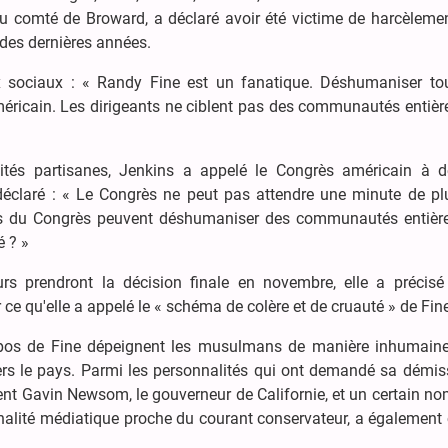
u comté de Broward, a déclaré avoir été victime de harcèlemen
 des dernières années.
x sociaux : « Randy Fine est un fanatique. Déshumaniser to
ricain. Les dirigeants ne ciblent pas des communautés entière
ités partisanes, Jenkins a appelé le Congrès américain à de
déclaré : « Le Congrès ne peut pas attendre une minute de pl
es du Congrès peuvent déshumaniser des communautés entièr
é ? »
rs prendront la décision finale en novembre, elle a précisé
 ce qu'elle a appelé le « schéma de colère et de cruauté » de Fin
opos de Fine dépeignent les musulmans de manière inhumaine
vers le pays. Parmi les personnalités qui ont demandé sa démis
ent Gavin Newsom, le gouverneur de Californie, et un certain n
lité médiatique proche du courant conservateur, a également c