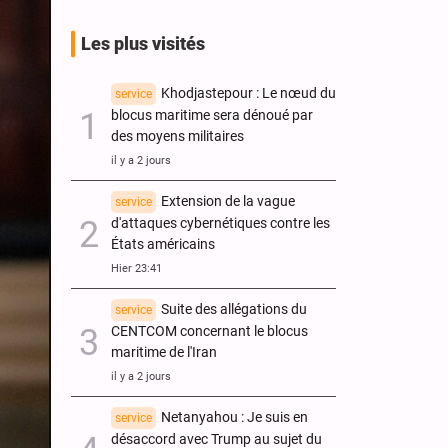
Les plus visités
Khodjastepour : Le nœud du
service
blocus maritime sera dénoué par
des moyens militaires
il y a 2 jours
Extension de la vague
service
d'attaques cybernétiques contre les
États américains
Hier 23:41
Suite des allégations du
service
CENTCOM concernant le blocus
maritime de l'Iran
il y a 2 jours
Netanyahou : Je suis en
service
désaccord avec Trump au sujet du