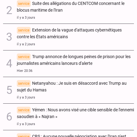
Suite des allégations du CENTCOM concernant le
service
blocus maritime de l'Iran
il y a 3 jours
Extension de la vague d'attaques cybernétiques
service
contre les États américains
il y a 2 jours
Trump annonce de longues peines de prison pour les
service
journalistes américains lanceurs d'alerte
Hier 20:36
Netanyahou : Je suis en désaccord avec Trump au
service
sujet du Hamas
il y a 3 jours
Yémen : Nous avons visé une cible sensible de l'ennemi
service
saoudien à « Najran »
il y a 3 jours
CBS : Aucune nouvelle négociation avec l'Iran n'est
service