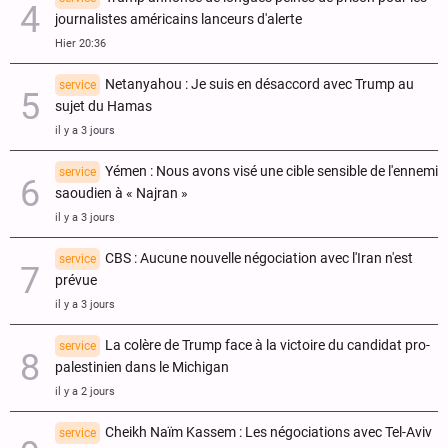
journalistes américains lanceurs d'alerte
Hier 20:36
Netanyahou : Je suis en désaccord avec Trump au
service
sujet du Hamas
il y a 3 jours
Yémen : Nous avons visé une cible sensible de l'ennemi
service
saoudien à « Najran »
il y a 3 jours
CBS : Aucune nouvelle négociation avec l'Iran n'est
service
prévue
il y a 3 jours
La colère de Trump face à la victoire du candidat pro-
service
palestinien dans le Michigan
il y a 2 jours
Cheikh Naïm Kassem : Les négociations avec Tel-Aviv
service