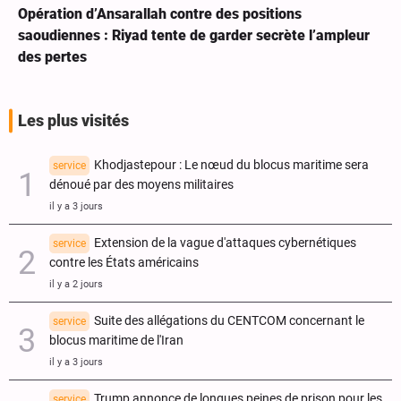
Opération d’Ansarallah contre des positions
saoudiennes : Riyad tente de garder secrète l’ampleur
des pertes
Les plus visités
Khodjastepour : Le nœud du blocus maritime sera
service
dénoué par des moyens militaires
il y a 3 jours
Extension de la vague d'attaques cybernétiques
service
contre les États américains
il y a 2 jours
Suite des allégations du CENTCOM concernant le
service
blocus maritime de l'Iran
il y a 3 jours
Trump annonce de longues peines de prison pour les
service