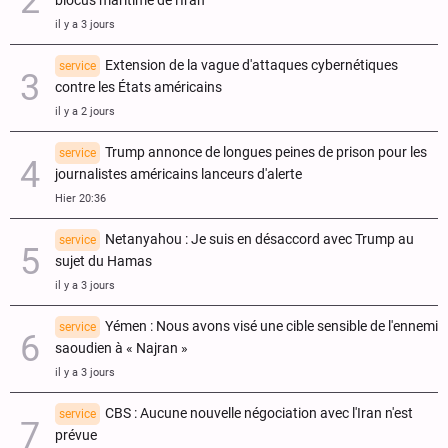
blocus maritime de l'Iran
il y a 3 jours
Extension de la vague d'attaques cybernétiques
service
contre les États américains
il y a 2 jours
Trump annonce de longues peines de prison pour les
service
journalistes américains lanceurs d'alerte
Hier 20:36
Netanyahou : Je suis en désaccord avec Trump au
service
sujet du Hamas
il y a 3 jours
Yémen : Nous avons visé une cible sensible de l'ennemi
service
saoudien à « Najran »
il y a 3 jours
CBS : Aucune nouvelle négociation avec l'Iran n'est
service
prévue