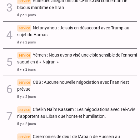
Suite des allégations du CENTCOM concernant le
service
blocus maritime de l'Iran
il y a 2 jours
Netanyahou : Je suis en désaccord avec Trump au
service
sujet du Hamas
il y a 2 jours
Yémen : Nous avons visé une cible sensible de l'ennemi
service
saoudien à « Najran »
il y a 2 jours
CBS : Aucune nouvelle négociation avec l'Iran n'est
service
prévue
il y a 2 jours
Cheikh Naïm Kassem : Les négociations avec Tel-Aviv
service
n'apportent au Liban que honte et humiliation.
il y a 2 jours
Cérémonies de deuil de l'Arbaïn de Hussein au
service